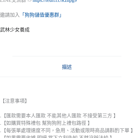
LINE交流群 ➱
https://reurl.cc/Rznpg9
邀請加入
「狗狗儲值優惠群」
武林少女養成
描述
【注意事項】
.【匯款需要本人匯款 不能其他人匯款 不接受第三方 】
.【如購買特殊禮包 幫狗狗附上禮包路徑 】
.【每張單處理速度不同，急用、活動或限時商品請斟酌下單 】
.【如果需要收據 明細 當下立刻告知 不然沒辦法給 】