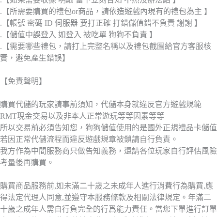
.【所需要購買的禮包or商品，請依造遊戲內現有的禮包為主 】
.【帳號 密碼 ID 伺服器 要打正確 打錯儲值錯不負責 謝謝 】
.【儲值中誤登入 如登入 被吃單 狗狗不負責 】
.【需要哪些禮包，請打上完整名稱以及禮包截圖給官方客服核
實，避免產生錯誤】
【免責聲明】
購買代儲的玩家請事前須知，代儲本身就違反官方遊戲規範
RMT現金交易以及非本人正常遊玩等等因素等等
所以交易前必須告知您，狗狗儲值使用的是國外正規禮品卡儲值
若因正常代儲流程而違反遊戲規章被鎖請自行負責。
我方作為中間服務商只做告知義務，還請各位玩家自行評估風險
考量後再購買。
購買商品服務前,如未滿二十歲之未成年人進行消費行為購買,應
得法定代理人同意,並遵守本服務條款及相關法律規定。年滿二
十歲之成年人需自行負完全的行爲能力責任。當您下單進行訂單