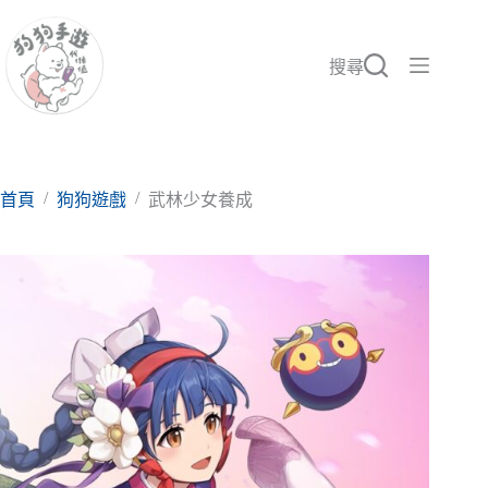
跳
至
主
搜尋
要
內
容
/
/
首頁
狗狗遊戲
武林少女養成