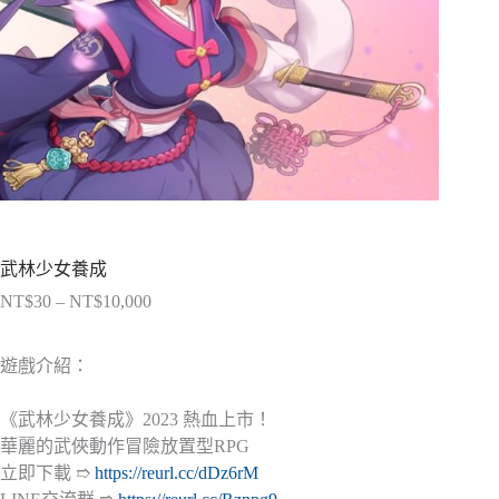
武林少女養成
NT$
30
–
NT$
10,000
價
格
範
遊戲介紹：
圍：
NT$30
《武林少女養成》2023 熱血上市！
到
華麗的武俠動作冒險放置型RPG
NT$10,000
立即下載 ➱
https://reurl.cc/dDz6rM