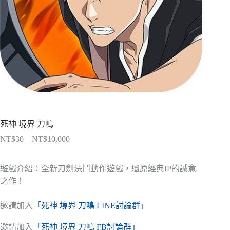
死神 境界 刀鳴
NT$
30
–
NT$
10,000
價
格
範
遊戲介紹：全新刀劍決鬥動作遊戲，還原經典IP的誠意
圍：
之作！
NT$30
到
邀請加入
「死神 境界 刀鳴 LINE討論群」
NT$10,000
邀請加入
「死神 境界 刀鳴 FB討論群」