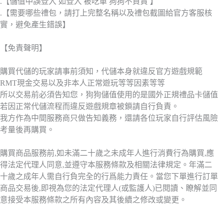
.【儲值中誤登入 如登入 被吃單 狗狗不負責 】
.【需要哪些禮包，請打上完整名稱以及禮包截圖給官方客服核
實，避免產生錯誤】
【免責聲明】
購買代儲的玩家請事前須知，代儲本身就違反官方遊戲規範
RMT現金交易以及非本人正常遊玩等等因素等等
所以交易前必須告知您，狗狗儲值使用的是國外正規禮品卡儲值
若因正常代儲流程而違反遊戲規章被鎖請自行負責。
我方作為中間服務商只做告知義務，還請各位玩家自行評估風險
考量後再購買。
購買商品服務前,如未滿二十歲之未成年人進行消費行為購買,應
得法定代理人同意,並遵守本服務條款及相關法律規定。年滿二
十歲之成年人需自行負完全的行爲能力責任。當您下單進行訂單
商品交易後,即視為您的法定代理人(或監護人)已閱讀、瞭解並同
意接受本服務條款之所有內容及其後續之修改或變更。