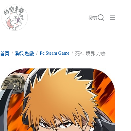
跳
至
主
搜尋
要
內
容
/
/
Pc Steam Game
/
首頁
狗狗遊戲
死神 境界 刀鳴