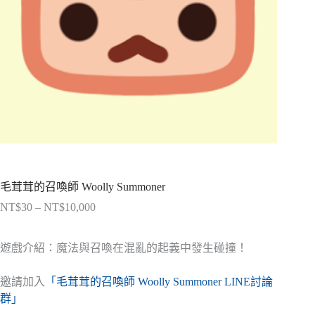
毛茸茸的召喚師 Woolly Summoner
NT$
30
–
NT$
10,000
價
格
範
遊戲介紹：魔法與召喚在混亂的起義中發生碰撞！
圍：
NT$30
邀請加入
「毛茸茸的召喚師 Woolly Summoner LINE討論
到
群」
NT$10,000