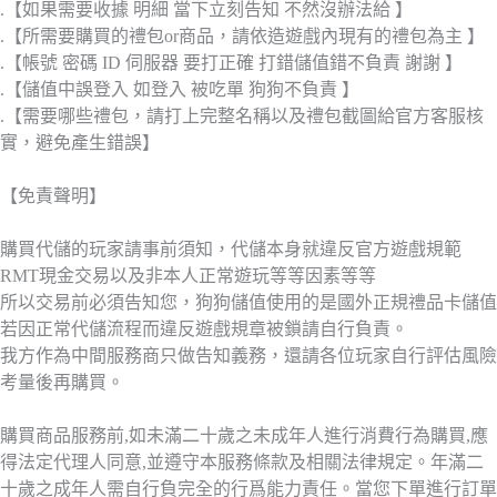
.【如果需要收據 明細 當下立刻告知 不然沒辦法給 】
.【所需要購買的禮包or商品，請依造遊戲內現有的禮包為主 】
.【帳號 密碼 ID 伺服器 要打正確 打錯儲值錯不負責 謝謝 】
.【儲值中誤登入 如登入 被吃單 狗狗不負責 】
.【需要哪些禮包，請打上完整名稱以及禮包截圖給官方客服核
實，避免產生錯誤】
【免責聲明】
購買代儲的玩家請事前須知，代儲本身就違反官方遊戲規範
RMT現金交易以及非本人正常遊玩等等因素等等
所以交易前必須告知您，狗狗儲值使用的是國外正規禮品卡儲值
若因正常代儲流程而違反遊戲規章被鎖請自行負責。
我方作為中間服務商只做告知義務，還請各位玩家自行評估風險
考量後再購買。
購買商品服務前,如未滿二十歲之未成年人進行消費行為購買,應
得法定代理人同意,並遵守本服務條款及相關法律規定。年滿二
十歲之成年人需自行負完全的行爲能力責任。當您下單進行訂單