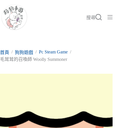
跳
至
主
搜尋
要
內
容
/
/
Pc Steam Game
/
首頁
狗狗遊戲
毛茸茸的召喚師 Woolly Summoner