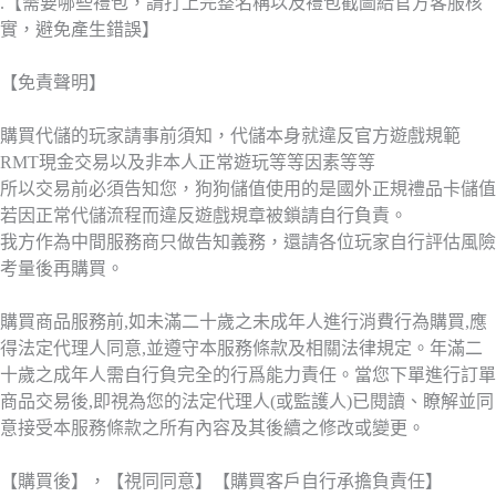
.【需要哪些禮包，請打上完整名稱以及禮包截圖給官方客服核
實，避免產生錯誤】
【免責聲明】
購買代儲的玩家請事前須知，代儲本身就違反官方遊戲規範
RMT現金交易以及非本人正常遊玩等等因素等等
所以交易前必須告知您，狗狗儲值使用的是國外正規禮品卡儲值
若因正常代儲流程而違反遊戲規章被鎖請自行負責。
我方作為中間服務商只做告知義務，還請各位玩家自行評估風險
考量後再購買。
購買商品服務前,如未滿二十歲之未成年人進行消費行為購買,應
得法定代理人同意,並遵守本服務條款及相關法律規定。年滿二
十歲之成年人需自行負完全的行爲能力責任。當您下單進行訂單
商品交易後,即視為您的法定代理人(或監護人)已閱讀、瞭解並同
意接受本服務條款之所有內容及其後續之修改或變更。
【購買後】，【視同同意】【購買客戶自行承擔負責任】