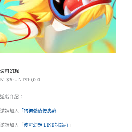
波可幻想
NT$
30
–
NT$
10,000
價
格
範
遊戲介紹：
圍：
NT$30
邀請加入
「狗狗儲值優惠群」
到
NT$10,000
邀請加入「
波可幻想 LINE討論群
」