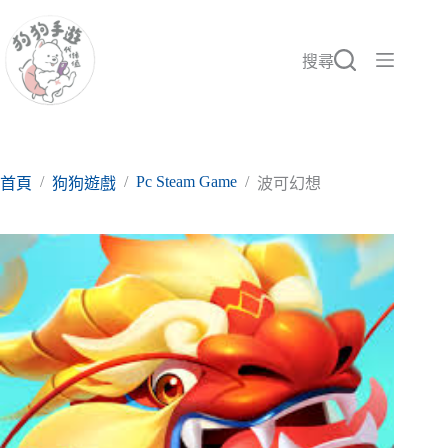
跳
至
主
搜尋
要
內
容
/
/
Pc Steam Game
/
首頁
狗狗遊戲
波可幻想