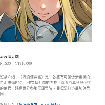
流浪傭兵團
NT$
30
–
NT$
10,000
價
格
範
遊戲介紹：《流浪傭兵團》是一款擁有可愛像素畫風的
圍：
自走棋類RPG。 作為傭兵團的團長，你將招募各具個性
NT$30
的傭兵，踏遍世界各地展開冒險，目標是打造最強傭兵
到
團。
NT$10,000