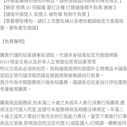
.【所需要購買的禮包or商品，請依造遊戲內現有的禮包為主 】
.【帳號 密碼 ID 伺服器 要打正確 打錯儲值錯不負責 謝謝 】
.【儲值中誤登入 如登入 被吃單 狗狗不負責 】
.【需要哪些禮包，請打上完整名稱以及禮包截圖給官方客服核
實，避免產生錯誤】
【免責聲明】
購買代儲的玩家請事前須知，代儲本身就違反官方遊戲規範
RMT現金交易以及非本人正常遊玩等等因素等等
所以交易前必須告知您，狗狗儲值使用的是國外正規禮品卡儲值
若因正常代儲流程而違反遊戲規章被鎖請自行負責。
我方作為中間服務商只做告知義務，還請各位玩家自行評估風險
考量後再購買。
購買商品服務前,如未滿二十歲之未成年人進行消費行為購買,應
得法定代理人同意,並遵守本服務條款及相關法律規定。年滿二
十歲之成年人需自行負完全的行爲能力責任。當您下單進行訂單
商品交易後,即視為您的法定代理人(或監護人)已閱讀、瞭解並同