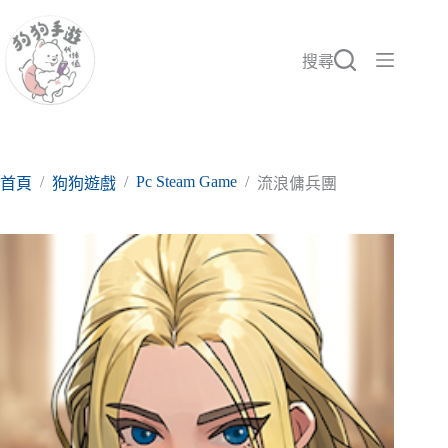
跳
至
主
搜尋
要
內
容
/
/
Pc Steam Game
/
首頁
狗狗遊戲
流浪傭兵團