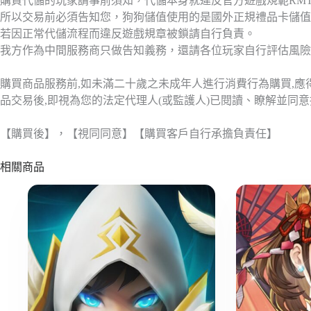
購買代儲的玩家請事前須知，代儲本身就違反官方遊戲規範RM
所以交易前必須告知您，狗狗儲值使用的是國外正規禮品卡儲值
若因正常代儲流程而違反遊戲規章被鎖請自行負責。
我方作為中間服務商只做告知義務，還請各位玩家自行評估風險
購買商品服務前,如未滿二十歲之未成年人進行消費行為購買,
品交易後,即視為您的法定代理人(或監護人)已閱讀、瞭解並同
【購買後】，【視同同意】【購買客戶自行承擔負責任】
相關商品