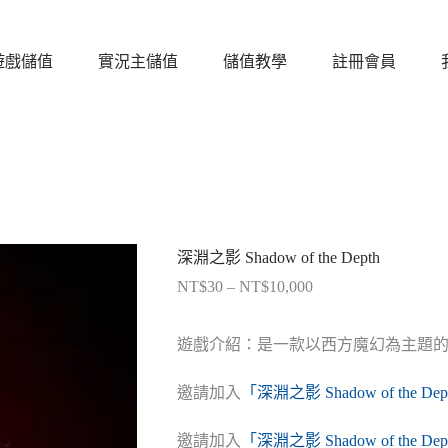
遊戲儲值
實況主儲值
儲值教學
註冊會員
深淵之影 Shadow of the Depth
NT$
30
–
NT$
10,000
價
格
範
遊戲介紹：是一款以西方魔幻為主題的俯視
圍：
NT$30
邀請加入
「深淵之影 Shadow of the D
到
NT$10,000
邀請加入
「深淵之影 Shadow of the D