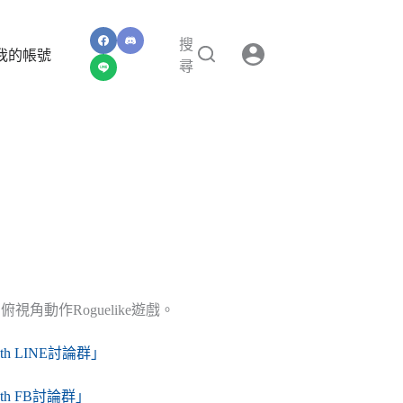
搜
我的帳號
尋
角動作Roguelike遊戲。
epth LINE討論群」
epth FB討論群」