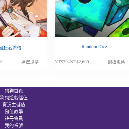
Random Dice
國殺名將傳
此
00
NT$
30
–
NT$
2,600
選擇規格
選擇規格
價
產
格
品
範
有
圍：
多
狗狗首頁
NT$30
種
狗狗遊戲儲值
到
款
00
NT$2,600
實況主儲值
式。
儲值教學
可
註冊會員
在
我的帳號
產