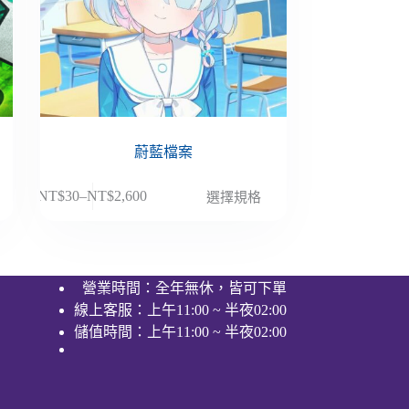
蔚藍檔案
此
NT$
30
–
NT$
2,600
選擇規格
價
產
格
品
範
有
圍：
多
營業時間：全年無休，皆可下單
NT$30
種
線上客服：上午11:00 ~ 半夜02:00
到
款
NT$2,600
儲值時間：上午11:00 ~ 半夜02:00
式。
可
在
產