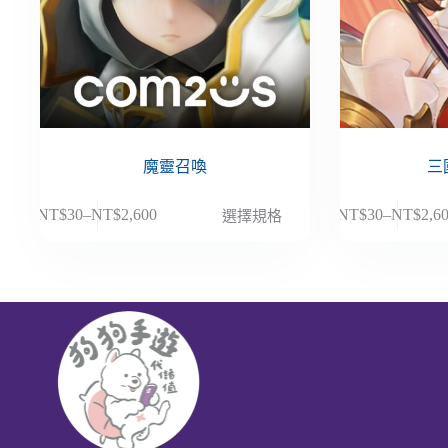
魔靈召喚
三
此
此
NT$
30
–
NT$
2,600
NT$
30
–
NT$
2,6
選擇規格
價
價
產
產
格
格
品
品
範
範
有
有
圍：
圍：
多
多
NT$30
NT$30
種
種
到
到
款
款
NT$2,600
NT$2,6
式。
式。
可
可
在
在
產
產