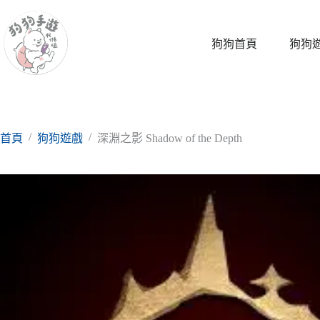
跳
至
主
狗狗首頁
狗狗
要
內
容
/
/
首頁
狗狗遊戲
深淵之影 Shadow of the Depth