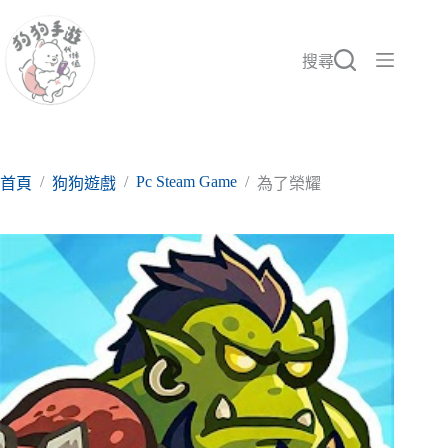
跳
至
主
搜尋
要
內
容
/
/
Pc Steam Game
/
首頁
狗狗遊戲
為了榮耀