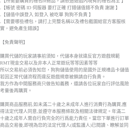
.【所需要購買的禮包or商品，請依造遊戲內現有的禮包為主 】
.【帳號 密碼 ID 伺服器 要打正確 打錯儲值錯不負責 謝謝 】
.【儲值中誤登入 如登入 被吃單 狗狗不負責 】
.【需要哪些禮包，請打上完整名稱以及禮包截圖給官方客服核
實，避免產生錯誤】
【免責聲明】
購買代儲的玩家請事前須知，代儲本身就違反官方遊戲規範
RMT現金交易以及非本人正常遊玩等等因素等等
所以交易前必須告知您，狗狗儲值使用的是國外正規禮品卡儲值
若因正常代儲流程而違反遊戲規章被鎖請自行負責。
我方作為中間服務商只做告知義務，還請各位玩家自行評估風險
考量後再購買。
購買商品服務前,如未滿二十歲之未成年人進行消費行為購買,應
得法定代理人同意,並遵守本服務條款及相關法律規定。年滿二
十歲之成年人需自行負完全的行爲能力責任。當您下單進行訂單
商品交易後,即視為您的法定代理人(或監護人)已閱讀、瞭解並同