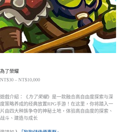
為了榮耀
NT$
30
–
NT$
10,000
價
格
範
遊戲介紹：《
为了荣耀
》是一款融合高自由度探索与深
圍：
度策略养成的经典放置RPG手游！​​在这里，你将踏入一
NT$30
片由四大种族争夺的神秘土地，体验高自由度的探索、
到
战斗、建造与成长
NT$10,000