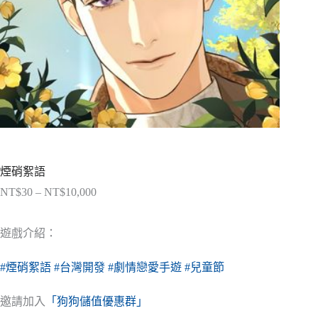
煙硝絮語
NT$
30
–
NT$
10,000
價
格
範
遊戲介紹：
圍：
NT$30
#煙硝絮語
#台灣開發
#劇情戀愛手遊
#兒童節
到
NT$10,000
邀請加入
「狗狗儲值優惠群」