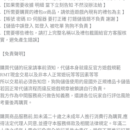
.【如果需要收據 明細 當下立刻告知 不然沒辦法給 】
.【所需要購買的禮包or商品，請依造遊戲內現有的禮包為主 】
.【帳號 密碼 ID 伺服器 要打正確 打錯儲值錯不負責 謝謝 】
.【儲值中誤登入 如登入 被吃單 狗狗不負責 】
.【需要哪些禮包，請打上完整名稱以及禮包截圖給官方客服核
實，避免產生錯誤】
【免責聲明】
購買代儲的玩家請事前須知，代儲本身就違反官方遊戲規範
RMT現金交易以及非本人正常遊玩等等因素等等
所以交易前必須告知您，狗狗儲值使用的是國外正規禮品卡儲值
若因正常代儲流程而違反遊戲規章被鎖請自行負責。
我方作為中間服務商只做告知義務，還請各位玩家自行評估風險
考量後再購買。
購買商品服務前,如未滿二十歲之未成年人進行消費行為購買,應
得法定代理人同意,並遵守本服務條款及相關法律規定。年滿二