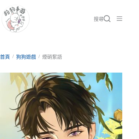
跳
至
主
搜尋
要
內
容
/
/
首頁
狗狗遊戲
煙硝絮語