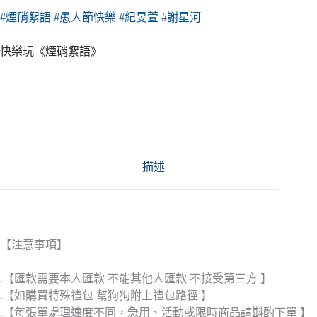
#煙硝絮語
#愚人節快樂
#紀旻萱
#謝星河
快樂玩《煙硝絮語》
描述
【注意事項】
.【匯款需要本人匯款 不能其他人匯款 不接受第三方 】
.【如購買特殊禮包 幫狗狗附上禮包路徑 】
.【每張單處理速度不同，急用、活動或限時商品請斟酌下單 】