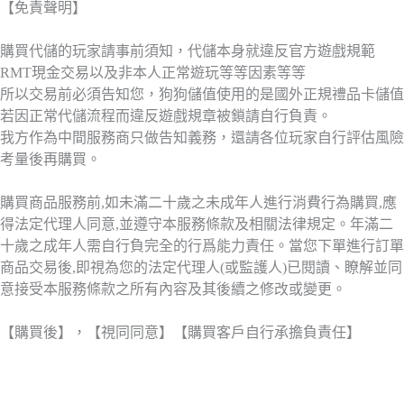
【免責聲明】
購買代儲的玩家請事前須知，代儲本身就違反官方遊戲規範
RMT現金交易以及非本人正常遊玩等等因素等等
所以交易前必須告知您，狗狗儲值使用的是國外正規禮品卡儲值
若因正常代儲流程而違反遊戲規章被鎖請自行負責。
我方作為中間服務商只做告知義務，還請各位玩家自行評估風險
考量後再購買。
購買商品服務前,如未滿二十歲之未成年人進行消費行為購買,應
得法定代理人同意,並遵守本服務條款及相關法律規定。年滿二
十歲之成年人需自行負完全的行爲能力責任。當您下單進行訂單
商品交易後,即視為您的法定代理人(或監護人)已閱讀、瞭解並同
意接受本服務條款之所有內容及其後續之修改或變更。
【購買後】，【視同同意】【購買客戶自行承擔負責任】