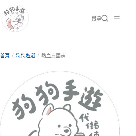
跳
至
主
搜尋
要
內
容
/
/
首頁
狗狗遊戲
熱血三國志