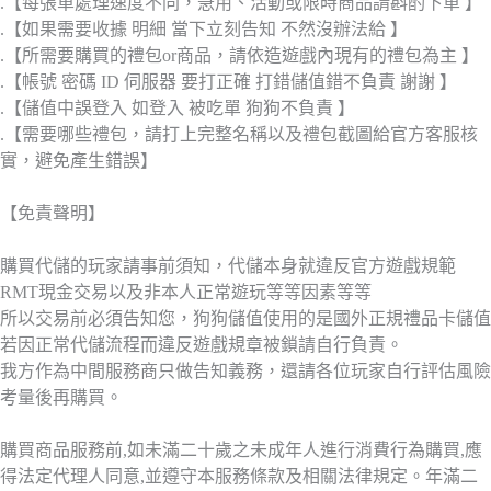
.【每張單處理速度不同，急用、活動或限時商品請斟酌下單 】
.【如果需要收據 明細 當下立刻告知 不然沒辦法給 】
.【所需要購買的禮包or商品，請依造遊戲內現有的禮包為主 】
.【帳號 密碼 ID 伺服器 要打正確 打錯儲值錯不負責 謝謝 】
.【儲值中誤登入 如登入 被吃單 狗狗不負責 】
.【需要哪些禮包，請打上完整名稱以及禮包截圖給官方客服核
實，避免產生錯誤】
【免責聲明】
購買代儲的玩家請事前須知，代儲本身就違反官方遊戲規範
RMT現金交易以及非本人正常遊玩等等因素等等
所以交易前必須告知您，狗狗儲值使用的是國外正規禮品卡儲值
若因正常代儲流程而違反遊戲規章被鎖請自行負責。
我方作為中間服務商只做告知義務，還請各位玩家自行評估風險
考量後再購買。
購買商品服務前,如未滿二十歲之未成年人進行消費行為購買,應
得法定代理人同意,並遵守本服務條款及相關法律規定。年滿二