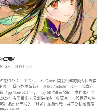
物華彌新
NT$
30
–
NT$
10,000
價
格
範
遊戲介紹： 由 Dragonest Games 開發營運的擬人化戰棋
圍：
RPG 手遊《物華彌新》（iOS / Android）今日正式宣布
NT$30
於 App Store 及 Google Play 開放事前預約。本作預計於
到
2026 年春季推出，玩家將扮演「收藏家」，與世界知名
NT$10,000
藝術品幻化而成的「器者」並肩作戰，共同對抗威脅現