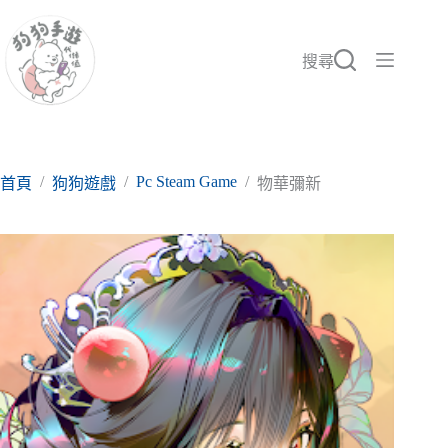
跳
至
主
搜尋
要
內
容
/
/
Pc Steam Game
/
首頁
狗狗遊戲
物華彌新