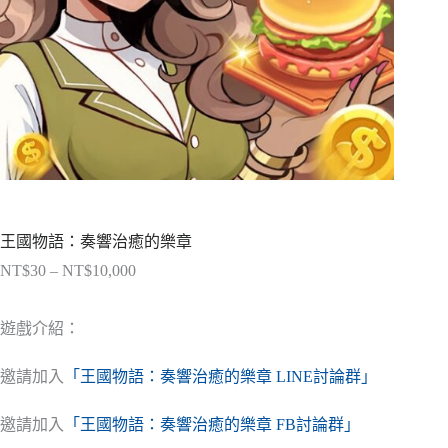
王國物語：奏響治癒的樂章
NT$
30
–
NT$
10,000
價
格
範
遊戲介紹：
圍：
NT$30
邀請加入
「王國物語：奏響治癒的樂章 LINE討論群」
到
NT$10,000
邀請加入
「王國物語：奏響治癒的樂章 FB討論群」