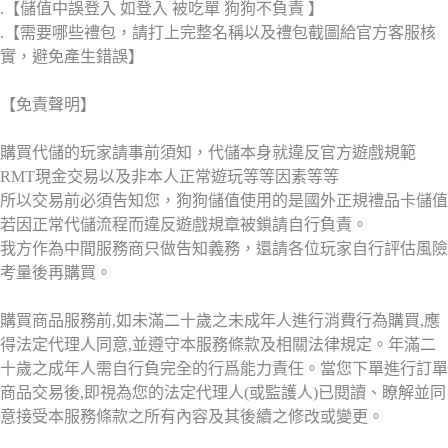
.【儲值中誤登入 如登入 被吃單 狗狗不負責 】
.【需要哪些禮包，請打上完整名稱以及禮包截圖給官方客服核
實，避免產生錯誤】
【免責聲明】
購買代儲的玩家請事前須知，代儲本身就違反官方遊戲規範
RMT現金交易以及非本人正常遊玩等等因素等等
所以交易前必須告知您，狗狗儲值使用的是國外正規禮品卡儲值
若因正常代儲流程而違反遊戲規章被鎖請自行負責。
我方作為中間服務商只做告知義務，還請各位玩家自行評估風險
考量後再購買。
購買商品服務前,如未滿二十歲之未成年人進行消費行為購買,應
得法定代理人同意,並遵守本服務條款及相關法律規定。年滿二
十歲之成年人需自行負完全的行爲能力責任。當您下單進行訂單
商品交易後,即視為您的法定代理人(或監護人)已閱讀、瞭解並同
意接受本服務條款之所有內容及其後續之修改或變更。