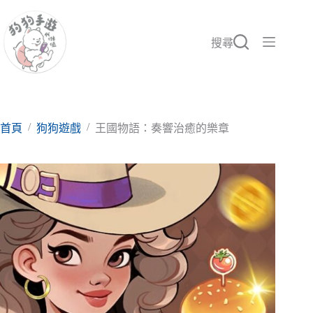
跳
至
主
搜尋
要
內
容
/
/
首頁
狗狗遊戲
王國物語：奏響治癒的樂章