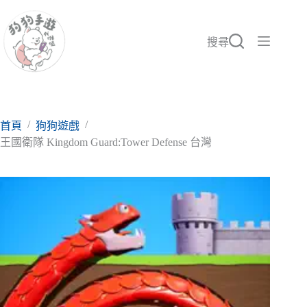
跳
至
主
搜尋
要
內
容
/
/
首頁
狗狗遊戲
王國衛隊 Kingdom Guard:Tower Defense 台灣