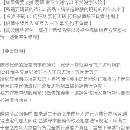
.【如果需要收據 明細 當下立刻告知 不然沒辦法給 】
.【所需要購買的禮包or商品，請依造遊戲內現有的禮包為主 】
.【帳號 密碼 ID 伺服器 要打正確 打錯儲值錯不負責 謝謝 】
.【儲值中誤登入 如登入 被吃單 狗狗不負責 】
.【需要哪些禮包，請打上完整名稱以及禮包截圖給官方客服核
實，避免產生錯誤】
【免責聲明】
購買代儲的玩家請事前須知，代儲本身就違反官方遊戲規範
RMT現金交易以及非本人正常遊玩等等因素等等
所以交易前必須告知您，狗狗儲值使用的是國外正規禮品卡儲值
若因正常代儲流程而違反遊戲規章被鎖請自行負責。
我方作為中間服務商只做告知義務，還請各位玩家自行評估風險
考量後再購買。
購買商品服務前,如未滿二十歲之未成年人進行消費行為購買,應
得法定代理人同意,並遵守本服務條款及相關法律規定。年滿二
十歲之成年人需自行負完全的行爲能力責任。當您下單進行訂單