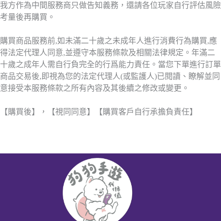
我方作為中間服務商只做告知義務，還請各位玩家自行評估風險
考量後再購買。
購買商品服務前,如未滿二十歲之未成年人進行消費行為購買,應
得法定代理人同意,並遵守本服務條款及相關法律規定。年滿二
十歲之成年人需自行負完全的行爲能力責任。當您下單進行訂單
商品交易後,即視為您的法定代理人(或監護人)已閱讀、瞭解並同
意接受本服務條款之所有內容及其後續之修改或變更。
【購買後】，【視同同意】【購買客戶自行承擔負責任】