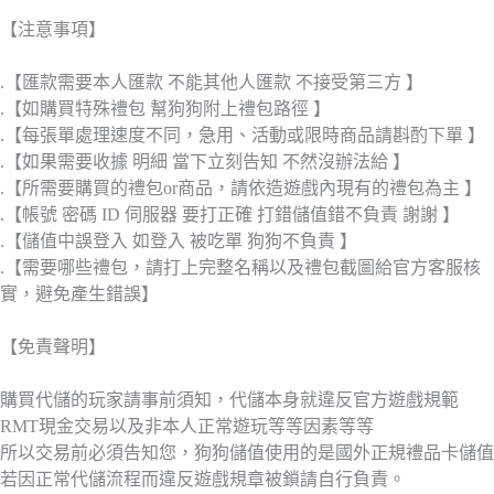
【注意事項】
.【匯款需要本人匯款 不能其他人匯款 不接受第三方 】
.【如購買特殊禮包 幫狗狗附上禮包路徑 】
.【每張單處理速度不同，急用、活動或限時商品請斟酌下單 】
.【如果需要收據 明細 當下立刻告知 不然沒辦法給 】
.【所需要購買的禮包or商品，請依造遊戲內現有的禮包為主 】
.【帳號 密碼 ID 伺服器 要打正確 打錯儲值錯不負責 謝謝 】
.【儲值中誤登入 如登入 被吃單 狗狗不負責 】
.【需要哪些禮包，請打上完整名稱以及禮包截圖給官方客服核
實，避免產生錯誤】
【免責聲明】
購買代儲的玩家請事前須知，代儲本身就違反官方遊戲規範
RMT現金交易以及非本人正常遊玩等等因素等等
所以交易前必須告知您，狗狗儲值使用的是國外正規禮品卡儲值
若因正常代儲流程而違反遊戲規章被鎖請自行負責。