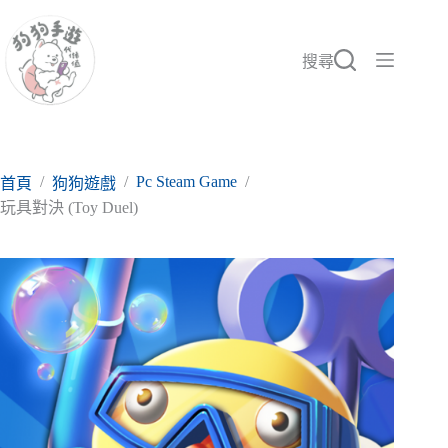
跳
至
主
搜尋
要
內
容
/
/
Pc Steam Game
/
首頁
狗狗遊戲
玩具對決 (Toy Duel)