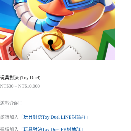
玩具對決 (Toy Duel)
NT$
30
–
NT$
10,000
價
格
範
遊戲介紹：
圍：
NT$30
邀請加入
「玩具對決Toy Duel LINE討論群」
到
NT$10,000
邀請加入
「玩具對決Toy Duel FB討論群」