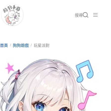
跳
至
主
搜尋
要
內
容
/
/
首頁
狗狗遊戲
玩星派對