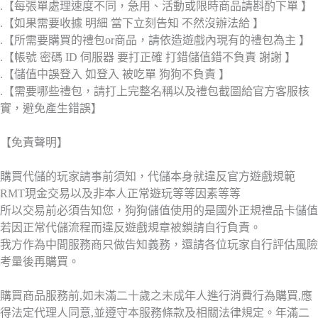
.【每張單處理速度不同，急用、活動或限時商品請斟酌下單 】
.【如果需要收據 明細 當下立刻告知 不然沒辦法給 】
.【所需要購買的禮包or商品，請依造遊戲內現有的禮包為主 】
.【帳號 密碼 ID 伺服器 要打正確 打錯儲值錯不負責 謝謝 】
.【儲值中誤登入 如登入 被吃單 狗狗不負責 】
.【需要哪些禮包，請打上完整名稱以及禮包截圖給官方客服核
實，避免產生錯誤】
【免責聲明】
購買代儲的玩家請事前須知，代儲本身就違反官方遊戲規範
RMT現金交易以及非本人正常遊玩等等因素等等
所以交易前必須告知您，狗狗儲值使用的是國外正規禮品卡儲值
若因正常代儲流程而違反遊戲規章被鎖請自行負責。
我方作為中間服務商只做告知義務，還請各位玩家自行評估風險
考量後再購買。
購買商品服務前,如未滿二十歲之未成年人進行消費行為購買,應
得法定代理人同意,並遵守本服務條款及相關法律規定。年滿二