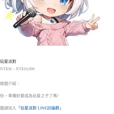
玩星派對
NT$
30
–
NT$
10,000
價
格
範
遊戲介紹：
圍：
NT$30
你，準備好要成為玩星之子了嗎?
到
NT$10,000
邀請加入
「玩星派對 LINE討論群」