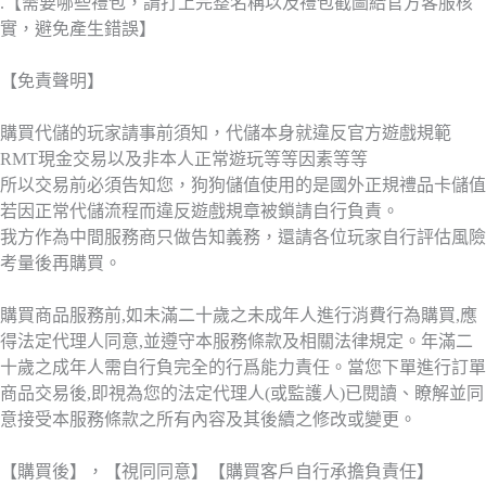
.【需要哪些禮包，請打上完整名稱以及禮包截圖給官方客服核
實，避免產生錯誤】
【免責聲明】
購買代儲的玩家請事前須知，代儲本身就違反官方遊戲規範
RMT現金交易以及非本人正常遊玩等等因素等等
所以交易前必須告知您，狗狗儲值使用的是國外正規禮品卡儲值
若因正常代儲流程而違反遊戲規章被鎖請自行負責。
我方作為中間服務商只做告知義務，還請各位玩家自行評估風險
考量後再購買。
購買商品服務前,如未滿二十歲之未成年人進行消費行為購買,應
得法定代理人同意,並遵守本服務條款及相關法律規定。年滿二
十歲之成年人需自行負完全的行爲能力責任。當您下單進行訂單
商品交易後,即視為您的法定代理人(或監護人)已閱讀、瞭解並同
意接受本服務條款之所有內容及其後續之修改或變更。
【購買後】，【視同同意】【購買客戶自行承擔負責任】