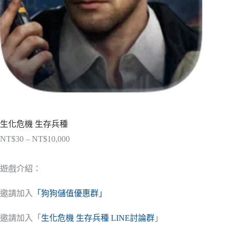
生化危機 生存兵種
NT$
30
–
NT$
10,000
價
格
範
遊戲介紹：
圍：
NT$30
邀請加入
「狗狗儲值優惠群」
到
NT$10,000
邀請加入「
生化危機 生存兵種 LINE討論群
」