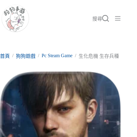
跳
至
主
搜尋
要
內
容
/
/
Pc Steam Game
/
首頁
狗狗遊戲
生化危機 生存兵種