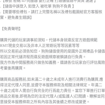
.【帳號 密碼 ID 伺服器 要打正確 打錯儲值錯不負責 謝謝 】
.【儲值中誤登入 如登入 被吃單 狗狗不負責 】
.【需要哪些禮包，請打上完整名稱以及禮包截圖給官方客服核
實，避免產生錯誤】
【免責聲明】
購買代儲的玩家請事前須知，代儲本身就違反官方遊戲規範
RMT現金交易以及非本人正常遊玩等等因素等等
所以交易前必須告知您，狗狗儲值使用的是國外正規禮品卡儲值
若因正常代儲流程而違反遊戲規章被鎖請自行負責。
我方作為中間服務商只做告知義務，還請各位玩家自行評估風險
考量後再購買。
購買商品服務前,如未滿二十歲之未成年人進行消費行為購買,應
得法定代理人同意,並遵守本服務條款及相關法律規定。年滿二
十歲之成年人需自行負完全的行爲能力責任。當您下單進行訂單
商品交易後,即視為您的法定代理人(或監護人)已閱讀、瞭解並同
意接受本服務條款之所有內容及其後續之修改或變更。