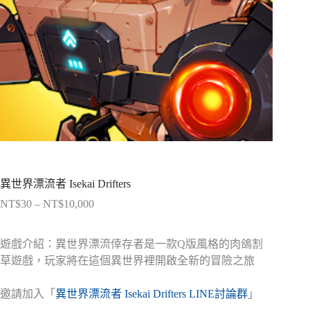
異世界漂流者 Isekai Drifters
NT$
30
–
NT$
10,000
價
格
範
遊戲介紹：
異世界漂流倖存者是一款Q版風格的肉鴿割
圍：
草遊戲，玩家將在這個異世界裡開啟全新的冒險之旅
NT$30
到
邀請加入「
異世界漂流者 Isekai Drifters LINE討論群
」
NT$10,000