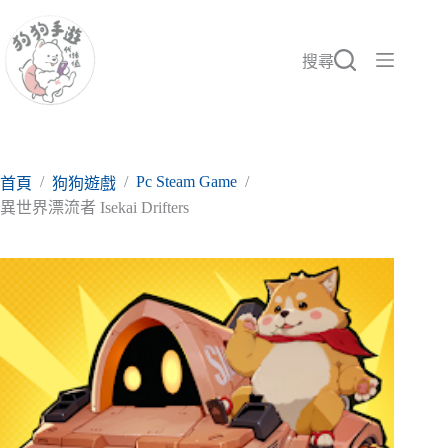
跳
至
主
搜尋
要
內
容
/
/
Pc Steam Game
/
首頁
狗狗遊戲
異世界漂流者 Isekai Drifters