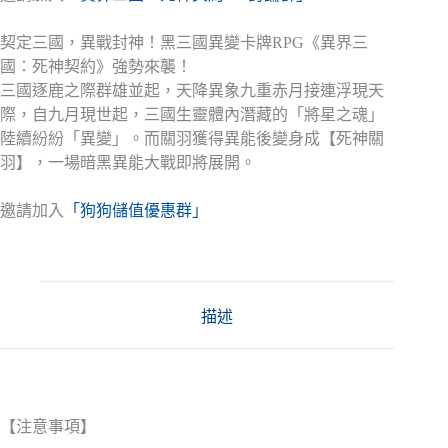
契定三國，異戰封神！黑三國異變卡牌RPG《異界三
國：死神契約》強勢來襲！
三國逐鹿之際群雄並起，天降異象九重赤月接連浮現天
際，自九月現世起，三國生靈體內潛藏的「將星之魂」
陸續紛紛「異變」。而關羽獲得異能後變身成【死神關
羽】，一場暗黑異能大戰即將展開。
邀請加入
「狗狗儲值優惠群」
描述
【注意事項】