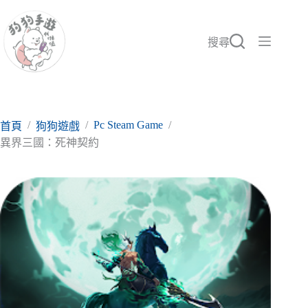
跳
至
主
搜尋
要
內
容
/
/
Pc Steam Game
/
首頁
狗狗遊戲
異界三國：死神契約