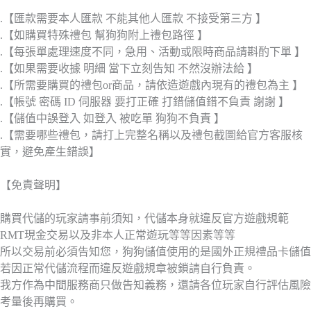
.【匯款需要本人匯款 不能其他人匯款 不接受第三方 】
.【如購買特殊禮包 幫狗狗附上禮包路徑 】
.【每張單處理速度不同，急用、活動或限時商品請斟酌下單 】
.【如果需要收據 明細 當下立刻告知 不然沒辦法給 】
.【所需要購買的禮包or商品，請依造遊戲內現有的禮包為主 】
.【帳號 密碼 ID 伺服器 要打正確 打錯儲值錯不負責 謝謝 】
.【儲值中誤登入 如登入 被吃單 狗狗不負責 】
.【需要哪些禮包，請打上完整名稱以及禮包截圖給官方客服核
實，避免產生錯誤】
【免責聲明】
購買代儲的玩家請事前須知，代儲本身就違反官方遊戲規範
RMT現金交易以及非本人正常遊玩等等因素等等
所以交易前必須告知您，狗狗儲值使用的是國外正規禮品卡儲值
若因正常代儲流程而違反遊戲規章被鎖請自行負責。
我方作為中間服務商只做告知義務，還請各位玩家自行評估風險
考量後再購買。