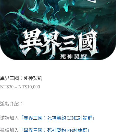
異界三國：死神契約
NT$
30
–
NT$
10,000
價
格
範
遊戲介紹：
圍：
NT$30
邀請加入
「異界三國：死神契約 LINE討論群」
到
NT$10,000
邀請加入
「異界三國：死神契約 FB討論群」