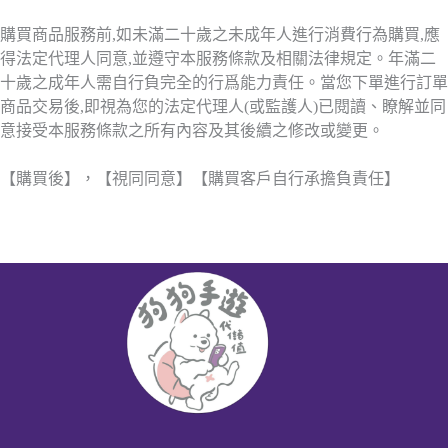
購買商品服務前,如未滿二十歲之未成年人進行消費行為購買,應
得法定代理人同意,並遵守本服務條款及相關法律規定。年滿二
十歲之成年人需自行負完全的行爲能力責任。當您下單進行訂單
商品交易後,即視為您的法定代理人(或監護人)已閱讀、瞭解並同
意接受本服務條款之所有內容及其後續之修改或變更。
【購買後】，【視同同意】【購買客戶自行承擔負責任】