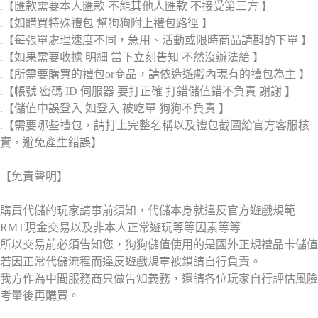
.【匯款需要本人匯款 不能其他人匯款 不接受第三方 】
.【如購買特殊禮包 幫狗狗附上禮包路徑 】
.【每張單處理速度不同，急用、活動或限時商品請斟酌下單 】
.【如果需要收據 明細 當下立刻告知 不然沒辦法給 】
.【所需要購買的禮包or商品，請依造遊戲內現有的禮包為主 】
.【帳號 密碼 ID 伺服器 要打正確 打錯儲值錯不負責 謝謝 】
.【儲值中誤登入 如登入 被吃單 狗狗不負責 】
.【需要哪些禮包，請打上完整名稱以及禮包截圖給官方客服核
實，避免產生錯誤】
【免責聲明】
購買代儲的玩家請事前須知，代儲本身就違反官方遊戲規範
RMT現金交易以及非本人正常遊玩等等因素等等
所以交易前必須告知您，狗狗儲值使用的是國外正規禮品卡儲值
若因正常代儲流程而違反遊戲規章被鎖請自行負責。
我方作為中間服務商只做告知義務，還請各位玩家自行評估風險
考量後再購買。