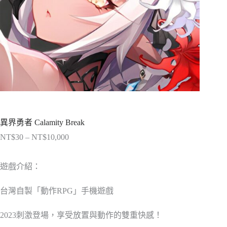
異界勇者 Calamity Break
NT$
30
–
NT$
10,000
價
格
範
遊戲介紹：
圍：
NT$30
台灣自製「動作RPG」手機遊戲
到
NT$10,000
2023刺激登場，享受放置與動作的雙重快感！