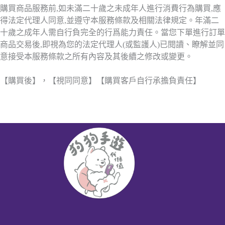
購買商品服務前,如未滿二十歲之未成年人進行消費行為購買,應
得法定代理人同意,並遵守本服務條款及相關法律規定。年滿二
十歲之成年人需自行負完全的行爲能力責任。當您下單進行訂單
商品交易後,即視為您的法定代理人(或監護人)已閱讀、瞭解並同
意接受本服務條款之所有內容及其後續之修改或變更。
【購買後】，【視同同意】【購買客戶自行承擔負責任】