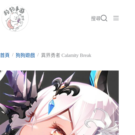
跳
至
主
搜尋
要
內
容
/
/
首頁
狗狗遊戲
異界勇者 Calamity Break