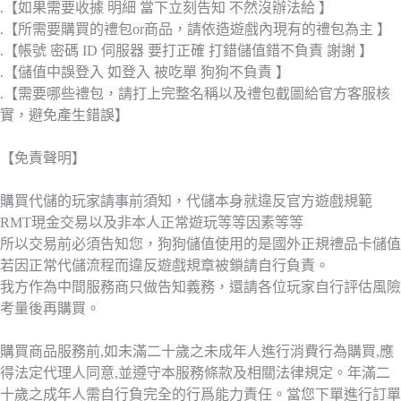
.【如果需要收據 明細 當下立刻告知 不然沒辦法給 】
.【所需要購買的禮包or商品，請依造遊戲內現有的禮包為主 】
.【帳號 密碼 ID 伺服器 要打正確 打錯儲值錯不負責 謝謝 】
.【儲值中誤登入 如登入 被吃單 狗狗不負責 】
.【需要哪些禮包，請打上完整名稱以及禮包截圖給官方客服核
實，避免產生錯誤】
【免責聲明】
購買代儲的玩家請事前須知，代儲本身就違反官方遊戲規範
RMT現金交易以及非本人正常遊玩等等因素等等
所以交易前必須告知您，狗狗儲值使用的是國外正規禮品卡儲值
若因正常代儲流程而違反遊戲規章被鎖請自行負責。
我方作為中間服務商只做告知義務，還請各位玩家自行評估風險
考量後再購買。
購買商品服務前,如未滿二十歲之未成年人進行消費行為購買,應
得法定代理人同意,並遵守本服務條款及相關法律規定。年滿二
十歲之成年人需自行負完全的行爲能力責任。當您下單進行訂單