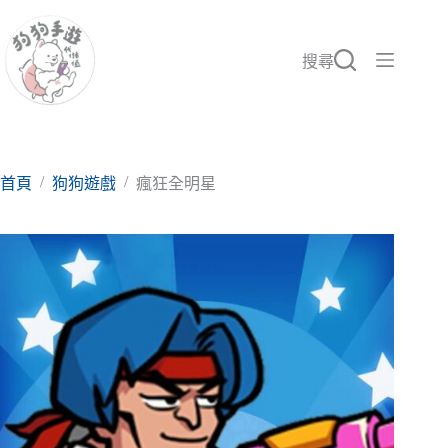
跳
至
主
搜尋
要
內
容
/
/
首頁
狗狗遊戲
瘋狂全明星