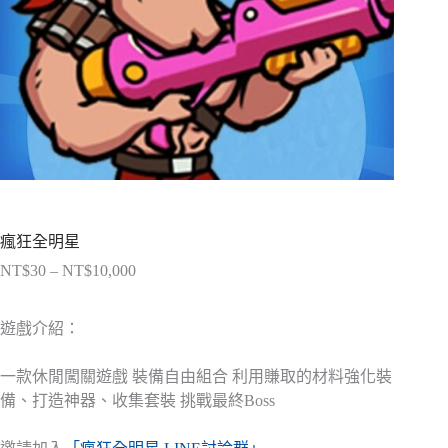
瘋狂全明星
NT$
30
–
NT$
10,000
價
格
範
遊戲介紹：
圍：
NT$30
一款休閒闖關遊戲 裝備自由組合 利用賺取的材料強化裝
到
備、打造神器、收集套裝 挑戰最終Boss
NT$10,000