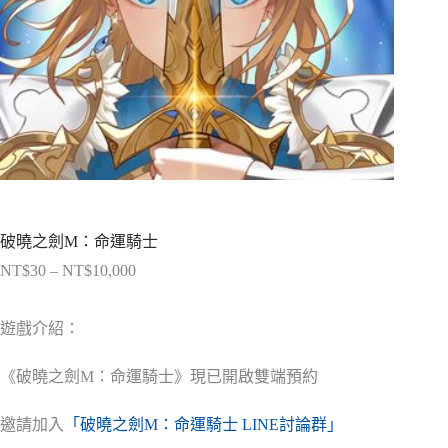
破曉之劍M：命運騎士
NT$
30
–
NT$
10,000
價
格
範
遊戲介紹：
圍：
NT$30
《破曉之劍M：命運騎士》現已開啟雙端預約
到
NT$10,000
邀請加入
「破曉之劍M：命運騎士 LINE討論群」