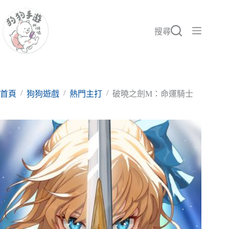
跳
至
主
搜尋
要
內
容
/
/
/
首頁
狗狗遊戲
熱門主打
破曉之劍M：命運騎士