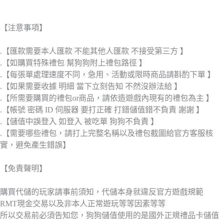
【注意事項】
.【匯款需要本人匯款 不能其他人匯款 不接受第三方 】
.【如購買特殊禮包 幫狗狗附上禮包路徑 】
.【每張單處理速度不同，急用、活動或限時商品請斟酌下單 】
.【如果需要收據 明細 當下立刻告知 不然沒辦法給 】
.【所需要購買的禮包or商品，請依造遊戲內現有的禮包為主 】
.【帳號 密碼 ID 伺服器 要打正確 打錯儲值錯不負責 謝謝 】
.【儲值中誤登入 如登入 被吃單 狗狗不負責 】
.【需要哪些禮包，請打上完整名稱以及禮包截圖給官方客服核
實，避免產生錯誤】
【免責聲明】
購買代儲的玩家請事前須知，代儲本身就違反官方遊戲規範
RMT現金交易以及非本人正常遊玩等等因素等等
所以交易前必須告知您，狗狗儲值使用的是國外正規禮品卡儲值