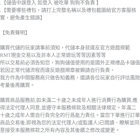
.【儲值中誤登入 如登入 被吃單 狗狗不負責 】
.【需要哪些禮包，請打上完整名稱以及禮包截圖給官方客服核
實，避免產生錯誤】
【免責聲明】
購買代儲的玩家請事前須知，代儲本身就違反官方遊戲規範
RMT現金交易以及非本人正常遊玩等等因素等等
所以交易前必須告知您，狗狗儲值使用的是國外正規禮品卡儲值
若因正常代儲流程而違反遊戲規章被鎖請自行負責。
我方作為中間服務商只做告知義務，還請各位玩家自行評估風險
考量後再購買。
購買商品服務前,如未滿二十歲之未成年人進行消費行為購買,應
得法定代理人同意,並遵守本服務條款及相關法律規定。年滿二
十歲之成年人需自行負完全的行爲能力責任。當您下單進行訂單
商品交易後,即視為您的法定代理人(或監護人)已閱讀、瞭解並同
意接受本服務條款之所有內容及其後續之修改或變更。