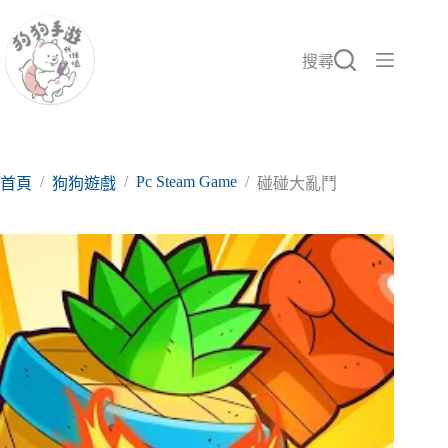
跳
至
主
搜尋
要
內
容
/
/
Pc Steam Game
/
首頁
狗狗遊戲
碰碰大亂鬥