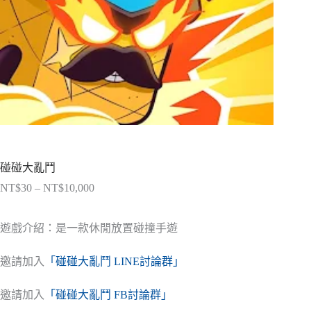
碰碰大亂鬥
NT$
30
–
NT$
10,000
價
格
範
遊戲介紹：是一款休閒放置碰撞手遊
圍：
NT$30
邀請加入
「碰碰大亂鬥 LINE討論群」
到
NT$10,000
邀請加入
「碰碰大亂鬥 FB討論群」