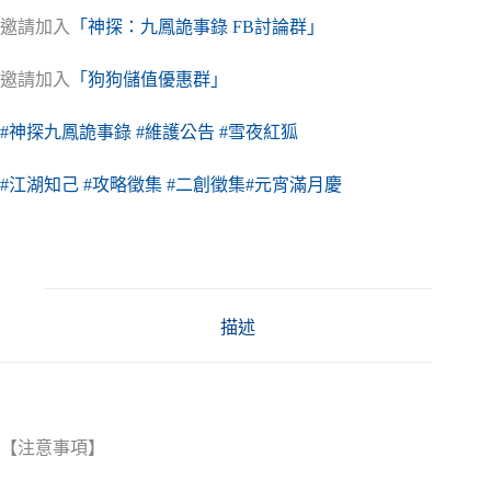
邀請加入
「神探：九鳳詭事錄 FB討論群」
邀請加入
「狗狗儲值優惠群」
#神探九鳳詭事錄
#維護公告
#雪夜紅狐
#江湖知己
#攻略徵集
#二創徵集
#元宵滿月慶
描述
【注意事項】