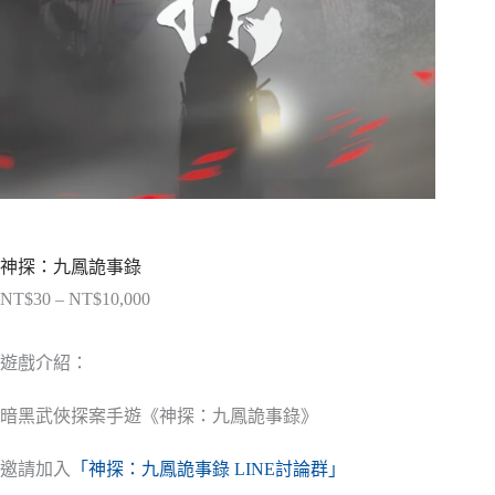
神探：九鳳詭事錄
NT$
30
–
NT$
10,000
價
格
範
遊戲介紹：
圍：
NT$30
暗黑武俠探案手遊《神探：九鳳詭事錄》
到
NT$10,000
邀請加入
「神探：九鳳詭事錄 LINE討論群」