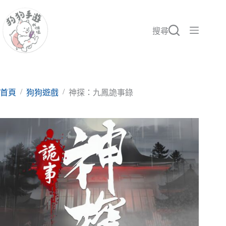
跳
至
主
搜尋
要
內
容
/
/
首頁
狗狗遊戲
神探：九鳳詭事錄