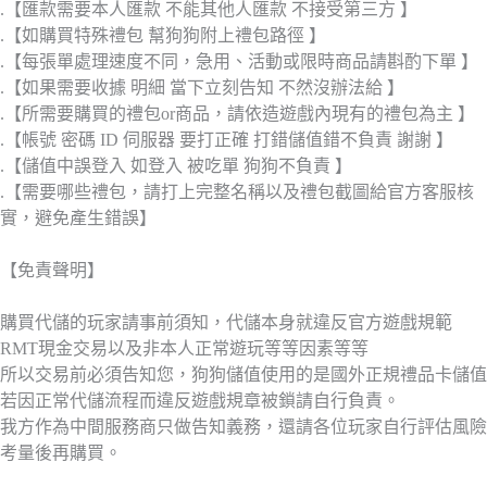
.【匯款需要本人匯款 不能其他人匯款 不接受第三方 】
.【如購買特殊禮包 幫狗狗附上禮包路徑 】
.【每張單處理速度不同，急用、活動或限時商品請斟酌下單 】
.【如果需要收據 明細 當下立刻告知 不然沒辦法給 】
.【所需要購買的禮包or商品，請依造遊戲內現有的禮包為主 】
.【帳號 密碼 ID 伺服器 要打正確 打錯儲值錯不負責 謝謝 】
.【儲值中誤登入 如登入 被吃單 狗狗不負責 】
.【需要哪些禮包，請打上完整名稱以及禮包截圖給官方客服核
實，避免產生錯誤】
【免責聲明】
購買代儲的玩家請事前須知，代儲本身就違反官方遊戲規範
RMT現金交易以及非本人正常遊玩等等因素等等
所以交易前必須告知您，狗狗儲值使用的是國外正規禮品卡儲值
若因正常代儲流程而違反遊戲規章被鎖請自行負責。
我方作為中間服務商只做告知義務，還請各位玩家自行評估風險
考量後再購買。