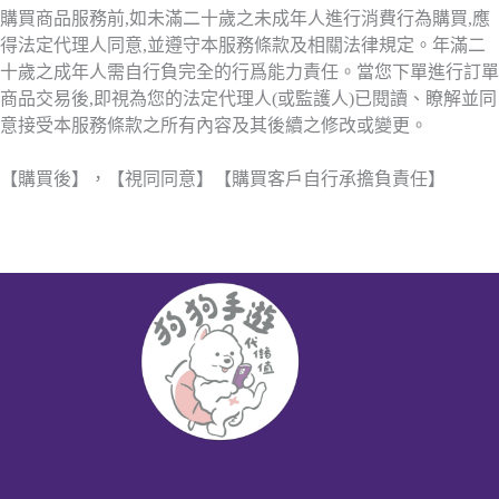
購買商品服務前,如未滿二十歲之未成年人進行消費行為購買,應
得法定代理人同意,並遵守本服務條款及相關法律規定。年滿二
十歲之成年人需自行負完全的行爲能力責任。當您下單進行訂單
商品交易後,即視為您的法定代理人(或監護人)已閱讀、瞭解並同
意接受本服務條款之所有內容及其後續之修改或變更。
【購買後】，【視同同意】【購買客戶自行承擔負責任】