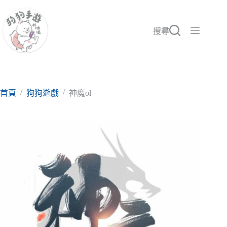
跳
至
主
搜尋
要
內
容
/
/
首頁
狗狗遊戲
神魔ol