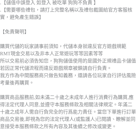
.【儲值中誤登入 如登入 被吃單 狗狗不負責 】
.【需要哪些禮包，請打上完整名稱以及禮包截圖給官方客服核
實，避免產生錯誤】
【免責聲明】
購買代儲的玩家請事前須知，代儲本身就違反官方遊戲規範
RMT現金交易以及非本人正常遊玩等等因素等等
所以交易前必須告知您，狗狗儲值使用的是國外正規禮品卡儲值
若因正常代儲流程而違反遊戲規章被鎖請自行負責。
我方作為中間服務商只做告知義務，還請各位玩家自行評估風險
考量後再購買。
購買商品服務前,如未滿二十歲之未成年人進行消費行為購買,應
得法定代理人同意,並遵守本服務條款及相關法律規定。年滿二
十歲之成年人需自行負完全的行爲能力責任。當您下單進行訂單
商品交易後,即視為您的法定代理人(或監護人)已閱讀、瞭解並同
意接受本服務條款之所有內容及其後續之修改或變更。