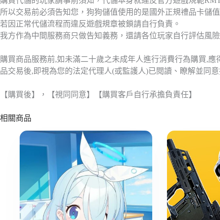
購買代儲的玩家請事前須知，代儲本身就違反官方遊戲規範RM
所以交易前必須告知您，狗狗儲值使用的是國外正規禮品卡儲值
若因正常代儲流程而違反遊戲規章被鎖請自行負責。
我方作為中間服務商只做告知義務，還請各位玩家自行評估風險
購買商品服務前,如未滿二十歲之未成年人進行消費行為購買,
品交易後,即視為您的法定代理人(或監護人)已閱讀、瞭解並同
【購買後】，【視同同意】【購買客戶自行承擔負責任】
相關商品