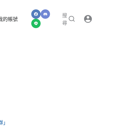
搜
我的帳號
尋
群」
」