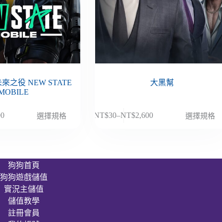
之役 NEW STATE
大黑幫
MOBILE
此
00
NT$
30
–
NT$
2,600
選擇規格
選擇規格
價
產
格
品
範
有
圍：
多
狗狗首頁
NT$30
種
狗狗遊戲儲值
到
款
00
NT$2,600
實況主儲值
式。
儲值教學
可
註冊會員
在