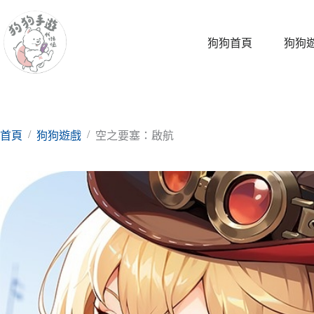
跳
至
主
狗狗首頁
狗狗
要
內
容
/
/
首頁
狗狗遊戲
空之要塞：啟航