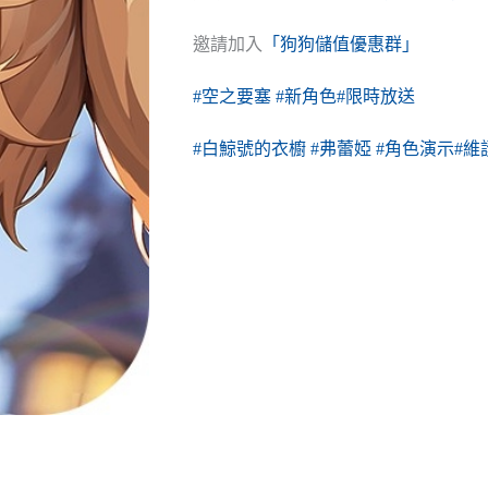
邀請加入
「狗狗儲值優惠群」
#空之要塞
#新角色
#限時放送
#白鯨號的衣櫥
#弗蕾婭
#角色演示
#維