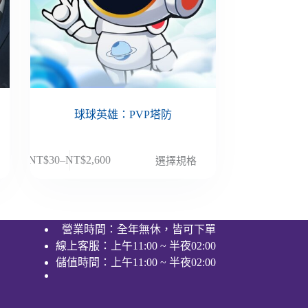
球球英雄：PVP塔防
此
NT$
30
–
NT$
2,600
選擇規格
價
產
格
品
範
有
圍：
多
營業時間：全年無休，皆可下單
NT$30
種
線上客服：上午11:00 ~ 半夜02:00
到
款
NT$2,600
儲值時間：上午11:00 ~ 半夜02:00
式。
可
在