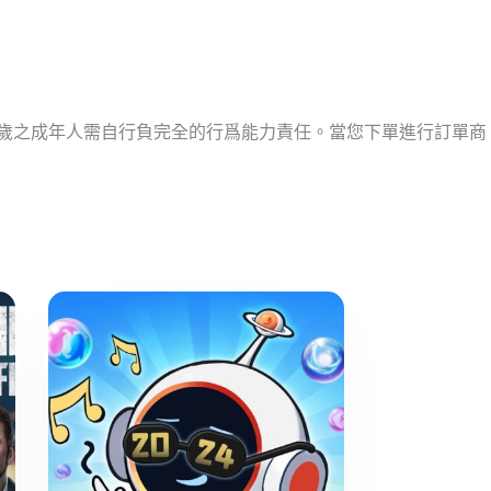
十歲之成年人需自行負完全的行爲能力責任。當您下單進行訂單商