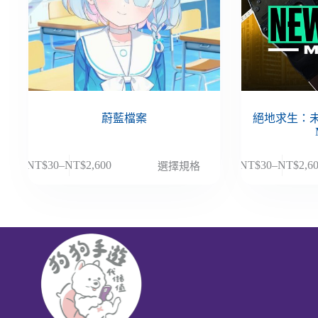
蔚藍檔案
絕地求生：未來
此
此
NT$
30
–
NT$
2,600
NT$
30
–
NT$
2,6
選擇規格
價
價
產
產
格
格
品
品
範
範
有
有
圍：
圍：
多
多
NT$30
NT$30
種
種
到
到
款
款
NT$2,600
NT$2,6
式。
式。
可
可
在
在