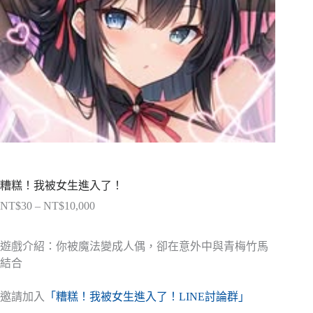
糟糕！我被女生進入了！
NT$
30
–
NT$
10,000
價
格
範
遊戲介紹：你被魔法變成人偶，卻在意外中與青梅竹馬
圍：
結合
NT$30
到
邀請加入
「糟糕！我被女生進入了！LINE討論群」
NT$10,000