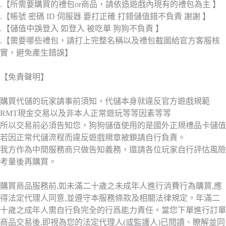
.【所需要購買的禮包or商品，請依造遊戲內現有的禮包為主 】
.【帳號 密碼 ID 伺服器 要打正確 打錯儲值錯不負責 謝謝 】
.【儲值中誤登入 如登入 被吃單 狗狗不負責 】
.【需要哪些禮包，請打上完整名稱以及禮包截圖給官方客服核
實，避免產生錯誤】
【免責聲明】
購買代儲的玩家請事前須知，代儲本身就違反官方遊戲規範
RMT現金交易以及非本人正常遊玩等等因素等等
所以交易前必須告知您，狗狗儲值使用的是國外正規禮品卡儲值
若因正常代儲流程而違反遊戲規章被鎖請自行負責。
我方作為中間服務商只做告知義務，還請各位玩家自行評估風險
考量後再購買。
購買商品服務前,如未滿二十歲之未成年人進行消費行為購買,應
得法定代理人同意,並遵守本服務條款及相關法律規定。年滿二
十歲之成年人需自行負完全的行爲能力責任。當您下單進行訂單
商品交易後,即視為您的法定代理人(或監護人)已閱讀、瞭解並同