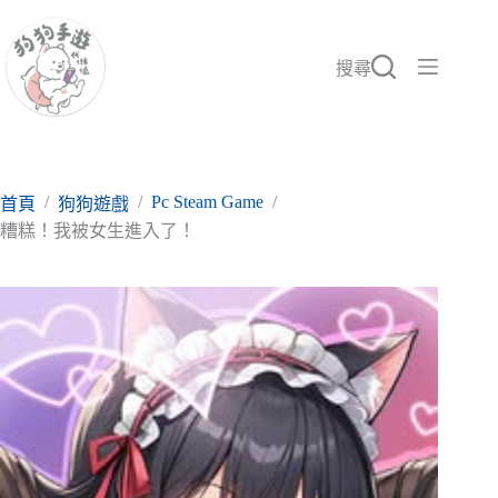
跳
至
主
搜尋
要
內
容
/
/
Pc Steam Game
/
首頁
狗狗遊戲
糟糕！我被女生進入了！