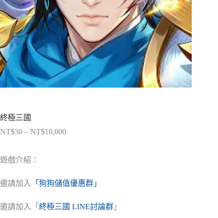
終極三國
NT$
30
–
NT$
10,000
價
格
範
遊戲介紹：
圍：
NT$30
邀請加入
「狗狗儲值優惠群」
到
NT$10,000
邀請加入「
終極三國 LINE討論群
」