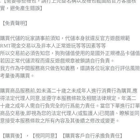
.【需要哪些禮包，請打上完整名稱以及禮包截圖給官方客服核
實，避免產生錯誤】
【免責聲明】
購買代儲的玩家請事前須知，代儲本身就違反官方遊戲規範
RMT現金交易以及非本人正常遊玩等等因素等等
所以交易前必須告知您，狗狗儲值使用的是國外正規禮品卡儲值
若因正常代儲流程而違反遊戲規章被鎖請自行負責。
我方作為中間服務商只做告知義務，還請各位玩家自行評估風險
考量後再購買。
購買商品服務前,如未滿二十歲之未成年人進行消費行為購買,應
得法定代理人同意,並遵守本服務條款及相關法律規定。年滿二
十歲之成年人需自行負完全的行爲能力責任。當您下單進行訂單
商品交易後,即視為您的法定代理人(或監護人)已閱讀、瞭解並同
意接受本服務條款之所有內容及其後續之修改或變更。
【購買後】，【視同同意】【購買客戶自行承擔負責任】