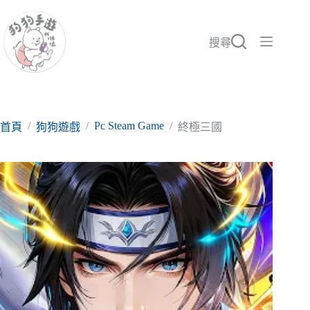
跳
至
主
搜尋
要
內
容
/
/
Pc Steam Game
/
首頁
狗狗遊戲
終極三國