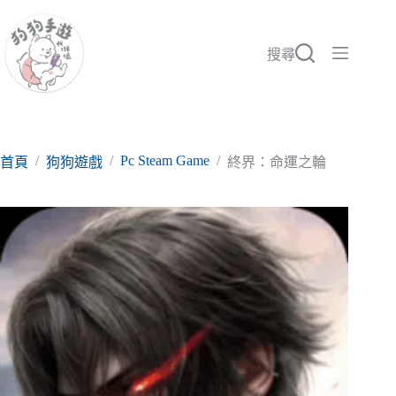
跳
至
主
搜尋
要
內
容
/
/
Pc Steam Game
/
首頁
狗狗遊戲
終界：命運之輪