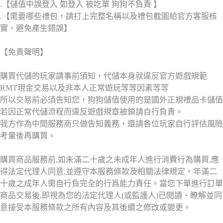
.【儲值中誤登入 如登入 被吃單 狗狗不負責 】
.【需要哪些禮包，請打上完整名稱以及禮包截圖給官方客服核
實，避免產生錯誤】
【免責聲明】
購買代儲的玩家請事前須知，代儲本身就違反官方遊戲規範
RMT現金交易以及非本人正常遊玩等等因素等等
所以交易前必須告知您，狗狗儲值使用的是國外正規禮品卡儲值
若因正常代儲流程而違反遊戲規章被鎖請自行負責。
我方作為中間服務商只做告知義務，還請各位玩家自行評估風險
考量後再購買。
購買商品服務前,如未滿二十歲之未成年人進行消費行為購買,應
得法定代理人同意,並遵守本服務條款及相關法律規定。年滿二
十歲之成年人需自行負完全的行爲能力責任。當您下單進行訂單
商品交易後,即視為您的法定代理人(或監護人)已閱讀、瞭解並同
意接受本服務條款之所有內容及其後續之修改或變更。