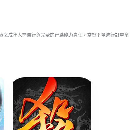
十歲之成年人需自行負完全的行爲能力責任。當您下單進行訂單商