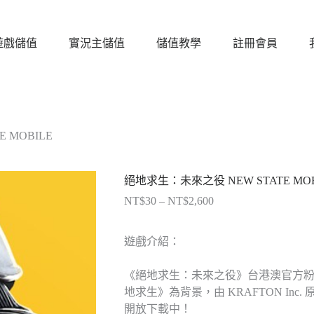
遊戲儲值
實況主儲值
儲值教學
註冊會員
 MOBILE
絕地求生：未來之役 NEW STATE MOB
NT$
30
–
NT$
2,600
價
格
範
遊戲介紹：
圍：
NT$30
《絕地求生：未來之役》台港澳官方
到
地求生》為背景，由 KRAFTON Inc. 
NT$2,600
開放下載中！