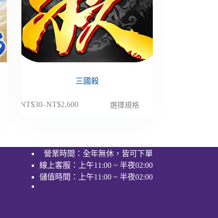
三國殺
此
NT$
30
–
NT$
2,600
選擇規格
價
產
格
品
範
有
圍：
多
營業時間：全年無休，皆可下單
NT$30
種
線上客服：上午11:00 ~ 半夜02:00
到
款
NT$2,600
儲值時間：上午11:00 ~ 半夜02:00
式。
可
在
產