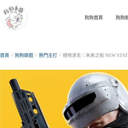
跳
至
主
狗狗首頁
狗狗
要
內
容
/
/
/
首頁
狗狗遊戲
熱門主打
絕地求生：未來之役 NEW STATE