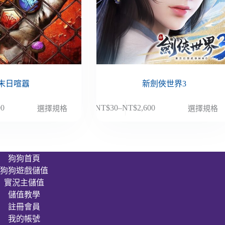
末日喧囂
新劍俠世界3
此
00
NT$
30
–
NT$
2,600
選擇規格
選擇規格
價
產
格
品
範
有
圍：
多
狗狗首頁
NT$30
種
狗狗遊戲儲值
到
款
00
NT$2,600
實況主儲值
式。
儲值教學
可
註冊會員
在
我的帳號
產