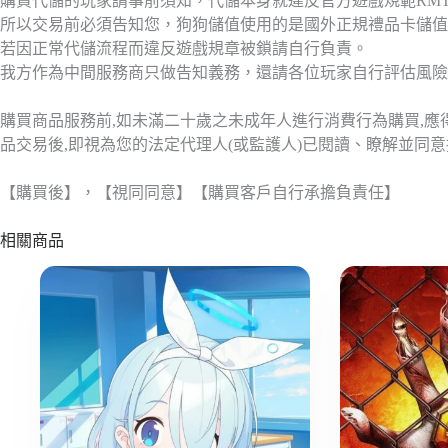
購買代儲的玩家請事前須知，代儲本身就違反官方遊戲規範RM
所以交易前必須告知您，狗狗儲值使用的是國外正規禮品卡儲值
若因正常代儲流程而違反遊戲規章被鎖請自行負責。
我方作為中間服務商只做告知義務，還請各位玩家自行評估風險
購買商品服務前,如未滿二十歲之未成年人進行消費行為購買,
品交易後,即視為您的法定代理人(或監護人)已閱讀、瞭解並同
【購買後】，【視同同意】【購買客戶自行承擔負責任】
相關商品