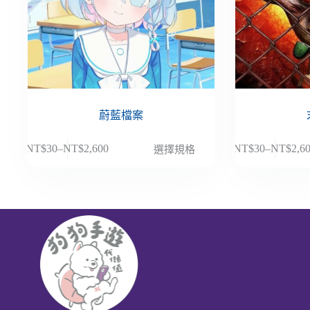
蔚藍檔案
此
此
NT$
30
–
NT$
2,600
NT$
30
–
NT$
2,6
選擇規格
價
價
產
產
格
格
品
品
範
範
有
有
圍：
圍：
多
多
NT$30
NT$30
種
種
到
到
款
款
NT$2,600
NT$2,6
式。
式。
可
可
在
在
產
產