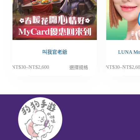
叫我官老爺
LUNA M
此
此
NT$
30
–
NT$
2,600
NT$
30
–
NT$
2,6
選擇規格
價
價
產
產
格
格
品
品
範
範
有
有
圍：
圍：
多
多
NT$30
NT$30
種
種
到
到
款
款
NT$2,600
NT$2,6
式。
式。
可
可
在
在
產
產