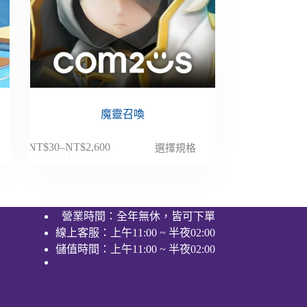
魔靈召喚
此
NT$
30
–
NT$
2,600
選擇規格
價
產
格
品
範
有
圍：
多
營業時間：全年無休，皆可下單
NT$30
種
線上客服：上午11:00 ~ 半夜02:00
到
款
NT$2,600
儲值時間：上午11:00 ~ 半夜02:00
式。
可
在
產