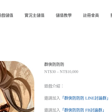
遊戲儲值
實況主儲值
儲值教學
註冊會員
群俠防防防
NT$
30
–
NT$
10,000
價
格
範
遊戲介紹：
圍：
NT$30
邀請加入
「群俠防防防 LINE討論群」
到
NT$10,000
邀請加入
「群俠防防防 FB討論群」