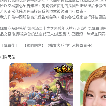
購買代儲的玩家請事前須知，代儲本身就違反官方遊戲規範RM
所以交易前必須告知您，狗狗儲值使用的是國外正規禮品卡儲值
若因正常代儲流程而違反遊戲規章被鎖請自行負責。
我方作為中間服務商只做告知義務，還請各位玩家自行評估風險
購買商品服務前,如未滿二十歲之未成年人進行消費行為購買,
品交易後,即視為您的法定代理人(或監護人)已閱讀、瞭解並同
【購買後】，【視同同意】【購買客戶自行承擔負責任】
相關商品