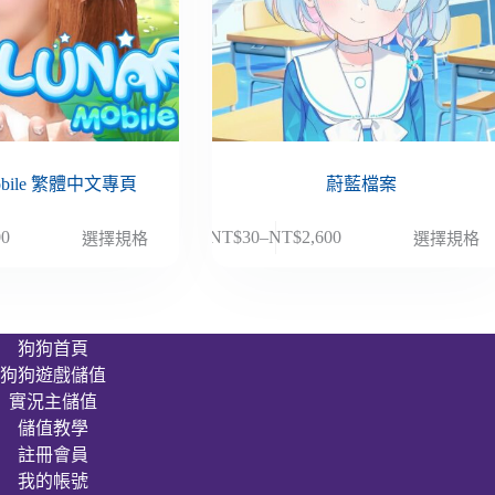
obile 繁體中文專頁
蔚藍檔案
此
00
NT$
30
–
NT$
2,600
選擇規格
選擇規格
價
產
格
品
範
有
圍：
多
狗狗首頁
NT$30
種
狗狗遊戲儲值
到
款
00
NT$2,600
實況主儲值
式。
儲值教學
可
註冊會員
在
我的帳號
產