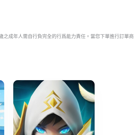
十歲之成年人需自行負完全的行爲能力責任。當您下單進行訂單商