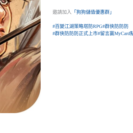
邀請加入
「狗狗儲值優惠群」
#百變江湖策略塔防RPG
#群俠防防防
#群俠防防防正式上市
#留言贏MyCard