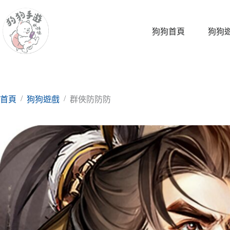
跳
至
主
狗狗首頁
狗狗
要
內
容
/
/
首頁
狗狗遊戲
群俠防防防