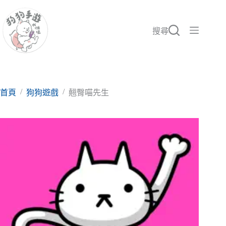
跳
至
主
搜尋
要
內
容
/
/
首頁
狗狗遊戲
翹臀喵先生