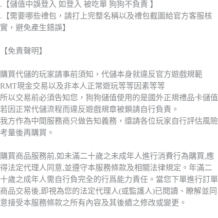
.【儲值中誤登入 如登入 被吃單 狗狗不負責 】
.【需要哪些禮包，請打上完整名稱以及禮包截圖給官方客服核
實，避免產生錯誤】
【免責聲明】
購買代儲的玩家請事前須知，代儲本身就違反官方遊戲規範
RMT現金交易以及非本人正常遊玩等等因素等等
所以交易前必須告知您，狗狗儲值使用的是國外正規禮品卡儲值
若因正常代儲流程而違反遊戲規章被鎖請自行負責。
我方作為中間服務商只做告知義務，還請各位玩家自行評估風險
考量後再購買。
購買商品服務前,如未滿二十歲之未成年人進行消費行為購買,應
得法定代理人同意,並遵守本服務條款及相關法律規定。年滿二
十歲之成年人需自行負完全的行爲能力責任。當您下單進行訂單
商品交易後,即視為您的法定代理人(或監護人)已閱讀、瞭解並同
意接受本服務條款之所有內容及其後續之修改或變更。