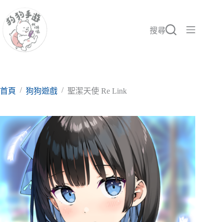
跳
至
主
搜尋
要
內
容
/
/
首頁
狗狗遊戲
聖潔天使 Re Link