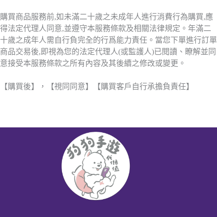
購買商品服務前,如未滿二十歲之未成年人進行消費行為購買,應
得法定代理人同意,並遵守本服務條款及相關法律規定。年滿二
十歲之成年人需自行負完全的行爲能力責任。當您下單進行訂單
商品交易後,即視為您的法定代理人(或監護人)已閱讀、瞭解並同
意接受本服務條款之所有內容及其後續之修改或變更。
【購買後】，【視同同意】【購買客戶自行承擔負責任】