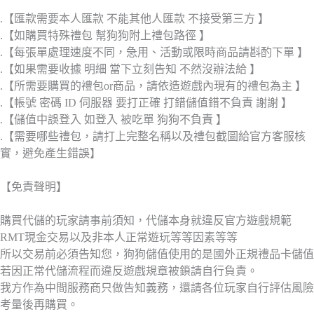
.【匯款需要本人匯款 不能其他人匯款 不接受第三方 】
.【如購買特殊禮包 幫狗狗附上禮包路徑 】
.【每張單處理速度不同，急用、活動或限時商品請斟酌下單 】
.【如果需要收據 明細 當下立刻告知 不然沒辦法給 】
.【所需要購買的禮包or商品，請依造遊戲內現有的禮包為主 】
.【帳號 密碼 ID 伺服器 要打正確 打錯儲值錯不負責 謝謝 】
.【儲值中誤登入 如登入 被吃單 狗狗不負責 】
.【需要哪些禮包，請打上完整名稱以及禮包截圖給官方客服核
實，避免產生錯誤】
【免責聲明】
購買代儲的玩家請事前須知，代儲本身就違反官方遊戲規範
RMT現金交易以及非本人正常遊玩等等因素等等
所以交易前必須告知您，狗狗儲值使用的是國外正規禮品卡儲值
若因正常代儲流程而違反遊戲規章被鎖請自行負責。
我方作為中間服務商只做告知義務，還請各位玩家自行評估風險
考量後再購買。