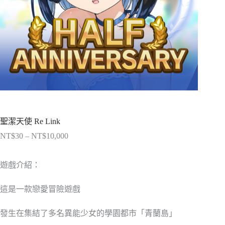
聖潔天使 Re Link
NT$
30
–
NT$
10,000
價
格
範
遊戲介紹：
圍：
NT$30
這是一款戀愛冒險遊戲
到
NT$10,000
發生在集結了多名異能少女的學園都市「青蘭島」