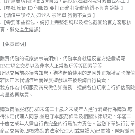
.【所需要購買的禮包or商品，請依造遊戲內現有的禮包為主 】
.【帳號 密碼 ID 伺服器 要打正確 打錯儲值錯不負責 謝謝 】
.【儲值中誤登入 如登入 被吃單 狗狗不負責 】
.【需要哪些禮包，請打上完整名稱以及禮包截圖給官方客服核
實，避免產生錯誤】
【免責聲明】
購買代儲的玩家請事前須知，代儲本身就違反官方遊戲規範
RMT現金交易以及非本人正常遊玩等等因素等等
所以交易前必須告知您，狗狗儲值使用的是國外正規禮品卡儲值
若因正常代儲流程而違反遊戲規章被鎖請自行負責。
我方作為中間服務商只做告知義務，還請各位玩家自行評估風險
考量後再購買。
購買商品服務前,如未滿二十歲之未成年人進行消費行為購買,應
得法定代理人同意,並遵守本服務條款及相關法律規定。年滿二
十歲之成年人需自行負完全的行爲能力責任。當您下單進行訂單
商品交易後,即視為您的法定代理人(或監護人)已閱讀、瞭解並同