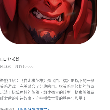
自走棋英雄
NT$
30
–
NT$
10,000
價
格
範
遊戲介紹：《自走棋英雄》是《自走棋》IP 旗下的一款
圍：
策略游戏，完美融合了经典的自走棋策略与轻松的放置
NT$30
玩法！招募独特的英雄，组建强大的阵型，探索英雄羁
到
绊背后的史诗故事，守护棋盘世界的秩序与和平！
NT$10,000