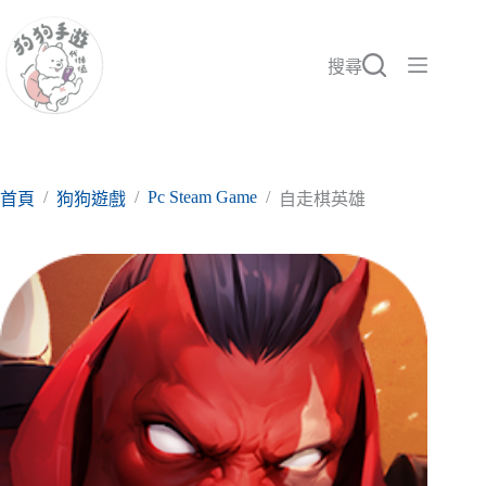
跳
至
主
搜尋
要
內
容
/
/
Pc Steam Game
/
首頁
狗狗遊戲
自走棋英雄