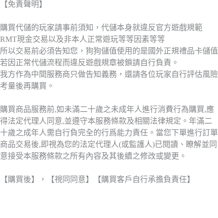
【免責聲明】
購買代儲的玩家請事前須知，代儲本身就違反官方遊戲規範
RMT現金交易以及非本人正常遊玩等等因素等等
所以交易前必須告知您，狗狗儲值使用的是國外正規禮品卡儲值
若因正常代儲流程而違反遊戲規章被鎖請自行負責。
我方作為中間服務商只做告知義務，還請各位玩家自行評估風險
考量後再購買。
購買商品服務前,如未滿二十歲之未成年人進行消費行為購買,應
得法定代理人同意,並遵守本服務條款及相關法律規定。年滿二
十歲之成年人需自行負完全的行爲能力責任。當您下單進行訂單
商品交易後,即視為您的法定代理人(或監護人)已閱讀、瞭解並同
意接受本服務條款之所有內容及其後續之修改或變更。
【購買後】，【視同同意】【購買客戶自行承擔負責任】