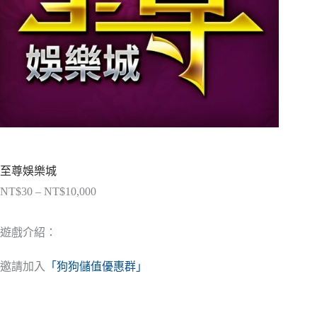
至尊娛樂城
NT$
30
–
NT$
10,000
價
格
範
遊戲介紹：
圍：
NT$30
邀請加入
「狗狗儲值優惠群」
到
NT$10,000