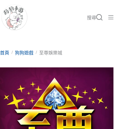
跳
至
主
搜尋
要
內
容
/
/
首頁
狗狗遊戲
至尊娛樂城