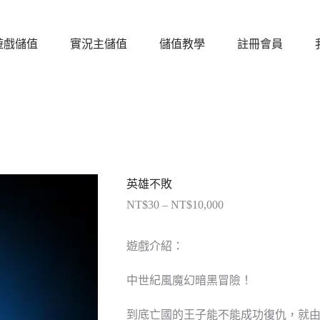
遊戲儲值
實況主儲值
儲值教學
註冊會員
英雄不敗
NT$
30
–
NT$
10,000
價
格
範
遊戲介紹：
圍：
NT$30
中世紀風魔幻暗黑冒險！
到
NT$10,000
到底亡國的王子能不能成功復仇，就由