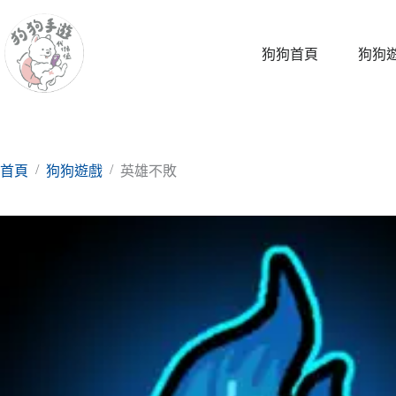
跳
至
主
狗狗首頁
狗狗
要
內
容
/
/
首頁
狗狗遊戲
英雄不敗