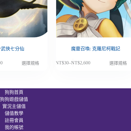
分武俠七分仙
魔靈召喚: 克羅尼柯戰記
此
00
NT$
30
–
NT$
2,600
選擇規格
選擇規格
價
產
格
品
範
有
圍：
多
狗狗首頁
NT$30
種
狗狗遊戲儲值
到
款
00
NT$2,600
實況主儲值
式。
儲值教學
可
註冊會員
在
我的帳號
產