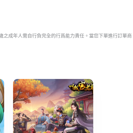
十歲之成年人需自行負完全的行爲能力責任。當您下單進行訂單商