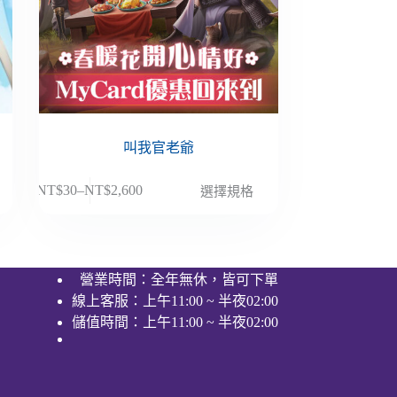
叫我官老爺
此
NT$
30
–
NT$
2,600
選擇規格
價
產
格
品
範
有
圍：
多
營業時間：全年無休，皆可下單
NT$30
種
線上客服：上午11:00 ~ 半夜02:00
到
款
NT$2,600
儲值時間：上午11:00 ~ 半夜02:00
式。
可
在
產