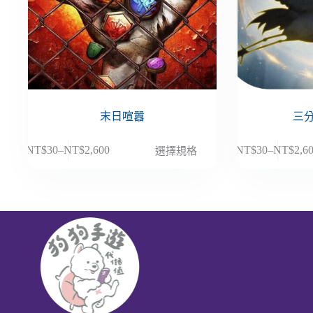
末日喧囂
三
此
此
NT$
30
–
NT$
2,600
NT$
30
–
NT$
2,6
選擇規格
價
價
產
產
格
格
品
品
範
範
有
有
圍：
圍：
多
多
NT$30
NT$30
種
種
到
到
款
款
NT$2,600
NT$2,6
式。
式。
可
可
在
在
產
產