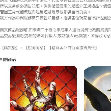
購買代儲的玩家請事前須知，代儲本身就違反官方遊戲規範RM
所以交易前必須告知您，狗狗儲值使用的是國外正規禮品卡儲值
若因正常代儲流程而違反遊戲規章被鎖請自行負責。
我方作為中間服務商只做告知義務，還請各位玩家自行評估風險
購買商品服務前,如未滿二十歲之未成年人進行消費行為購買,
品交易後,即視為您的法定代理人(或監護人)已閱讀、瞭解並同
【購買後】，【視同同意】【購買客戶自行承擔負責任】
相關商品