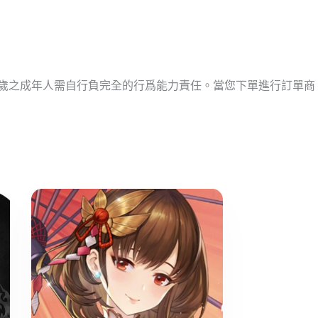
十歲之成年人需自行負完全的行爲能力責任。當您下單進行訂單商