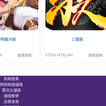
黎明啟示錄
三國殺
此
00
NT$
30
–
NT$
2,600
選擇規格
選擇規格
價
產
格
品
範
有
圍：
多
狗狗首頁
NT$30
種
狗狗遊戲儲值
到
款
00
NT$2,600
實況主儲值
式。
儲值教學
可
註冊會員
在