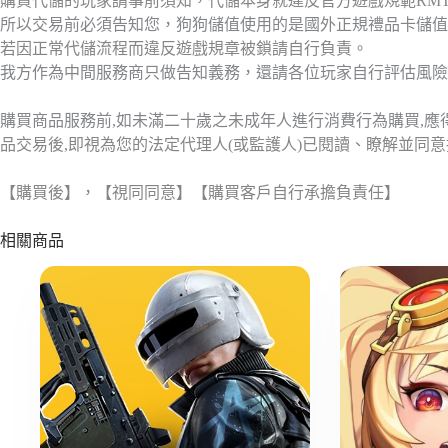
購買代儲的玩家請事前須知，代儲本身就違反官方遊戲規範RM
所以交易前必須告知您，狗狗儲值使用的是國外正規禮品卡儲值
若因正常代儲流程而違反遊戲規章被鎖請自行負責。
我方作為中間服務商只做告知義務，還請各位玩家自行評估風險
購買商品服務前,如未滿二十歲之未成年人進行消費行為購買,
品交易後,即視為您的法定代理人(或監護人)已閱讀、瞭解並同
【購買後】，【視同同意】【購買客戶自行承擔負責任】
相關商品