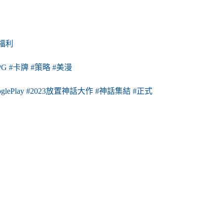
#福利
PG
#卡牌
#策略
#美漫
glePlay
#2023放置神話大作
#神話集結
#正式