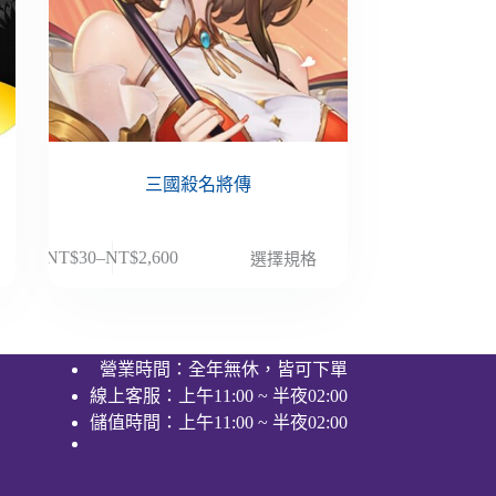
三國殺名將傳
此
NT$
30
–
NT$
2,600
選擇規格
價
產
格
品
範
有
圍：
多
營業時間：全年無休，皆可下單
NT$30
種
線上客服：上午11:00 ~ 半夜02:00
到
款
NT$2,600
儲值時間：上午11:00 ~ 半夜02:00
式。
可
在