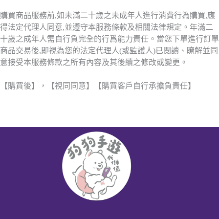
購買商品服務前,如未滿二十歲之未成年人進行消費行為購買,應
得法定代理人同意,並遵守本服務條款及相關法律規定。年滿二
十歲之成年人需自行負完全的行爲能力責任。當您下單進行訂單
商品交易後,即視為您的法定代理人(或監護人)已閱讀、瞭解並同
意接受本服務條款之所有內容及其後續之修改或變更。
【購買後】，【視同同意】【購買客戶自行承擔負責任】