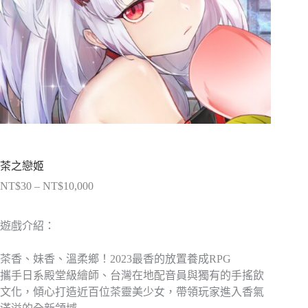
茶之戀姬
NT$
30
–
NT$
10,000
價
格
範
遊戲介紹：
圍：
NT$30
茶香、妹香、溫柔鄉！2023最香的放置養成RPG
到
攜手日系殿堂級繪師、台灣在地配音員與獨有的手搖飲
NT$10,000
文化，傾心打造近百位茶靈美少女，帶領玩家進入香氣