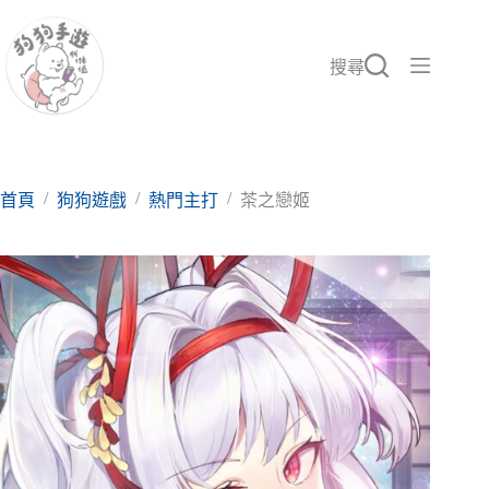
跳
至
主
搜尋
要
內
容
/
/
/
首頁
狗狗遊戲
熱門主打
茶之戀姬