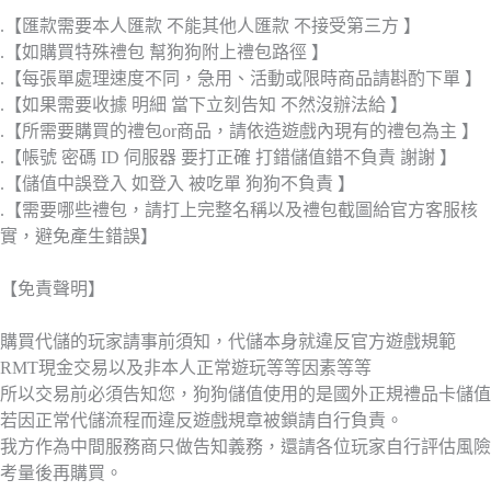
.【匯款需要本人匯款 不能其他人匯款 不接受第三方 】
.【如購買特殊禮包 幫狗狗附上禮包路徑 】
.【每張單處理速度不同，急用、活動或限時商品請斟酌下單 】
.【如果需要收據 明細 當下立刻告知 不然沒辦法給 】
.【所需要購買的禮包or商品，請依造遊戲內現有的禮包為主 】
.【帳號 密碼 ID 伺服器 要打正確 打錯儲值錯不負責 謝謝 】
.【儲值中誤登入 如登入 被吃單 狗狗不負責 】
.【需要哪些禮包，請打上完整名稱以及禮包截圖給官方客服核
實，避免產生錯誤】
【免責聲明】
購買代儲的玩家請事前須知，代儲本身就違反官方遊戲規範
RMT現金交易以及非本人正常遊玩等等因素等等
所以交易前必須告知您，狗狗儲值使用的是國外正規禮品卡儲值
若因正常代儲流程而違反遊戲規章被鎖請自行負責。
我方作為中間服務商只做告知義務，還請各位玩家自行評估風險
考量後再購買。