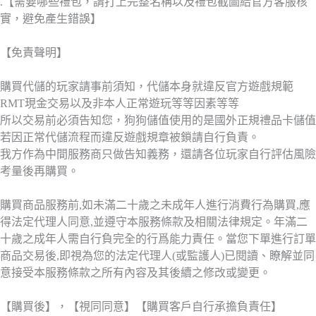
.【需要哪些禮包，請打上完整名稱以及禮包截圖給官方客服核
實，避免產生錯誤】
【免責聲明】
購買代儲的玩家請事前須知，代儲本身就違反官方遊戲規範
RMT現金交易以及非本人正常遊玩等等因素等等
所以交易前必須告知您，狗狗儲值使用的是國外正規禮品卡儲值
若因正常代儲流程而違反遊戲規章被鎖請自行負責。
我方作為中間服務商只做告知義務，還請各位玩家自行評估風險
考量後再購買。
購買商品服務前,如未滿二十歲之未成年人進行消費行為購買,應
得法定代理人同意,並遵守本服務條款及相關法律規定。年滿二
十歲之成年人需自行負完全的行爲能力責任。當您下單進行訂單
商品交易後,即視為您的法定代理人(或監護人)已閱讀、瞭解並同
意接受本服務條款之所有內容及其後續之修改或變更。
【購買後】，【視同同意】【購買客戶自行承擔負責任】