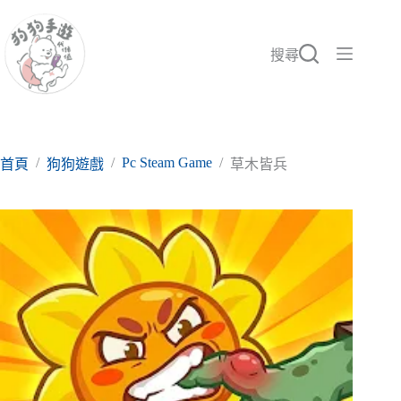
跳
至
主
搜尋
要
內
容
/
/
Pc Steam Game
/
首頁
狗狗遊戲
草木皆兵