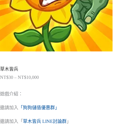
草木皆兵
NT$
30
–
NT$
10,000
價
格
範
遊戲介紹：
圍：
NT$30
邀請加入
「狗狗儲值優惠群」
到
NT$10,000
邀請加入「
草木皆兵 LINE討論群
」