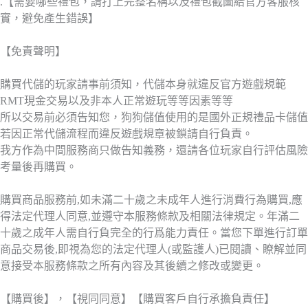
.【需要哪些禮包，請打上完整名稱以及禮包截圖給官方客服核
實，避免產生錯誤】
【免責聲明】
購買代儲的玩家請事前須知，代儲本身就違反官方遊戲規範
RMT現金交易以及非本人正常遊玩等等因素等等
所以交易前必須告知您，狗狗儲值使用的是國外正規禮品卡儲值
若因正常代儲流程而違反遊戲規章被鎖請自行負責。
我方作為中間服務商只做告知義務，還請各位玩家自行評估風險
考量後再購買。
購買商品服務前,如未滿二十歲之未成年人進行消費行為購買,應
得法定代理人同意,並遵守本服務條款及相關法律規定。年滿二
十歲之成年人需自行負完全的行爲能力責任。當您下單進行訂單
商品交易後,即視為您的法定代理人(或監護人)已閱讀、瞭解並同
意接受本服務條款之所有內容及其後續之修改或變更。
【購買後】，【視同同意】【購買客戶自行承擔負責任】