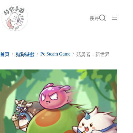
跳
至
主
搜尋
要
內
容
/
/
Pc Steam Game
/
首頁
狗狗遊戲
菇勇者：新世界