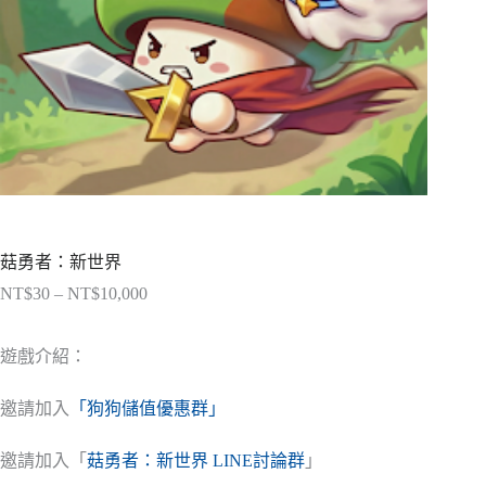
菇勇者：新世界
NT$
30
–
NT$
10,000
價
格
範
遊戲介紹：
圍：
NT$30
邀請加入
「狗狗儲值優惠群」
到
NT$10,000
邀請加入「
菇勇者：新世界 LINE討論群
」