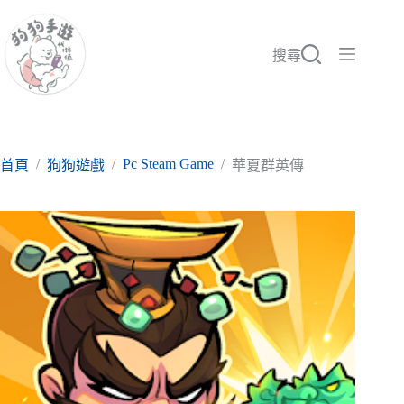
跳
至
主
搜尋
要
內
容
/
/
Pc Steam Game
/
首頁
狗狗遊戲
華夏群英傳