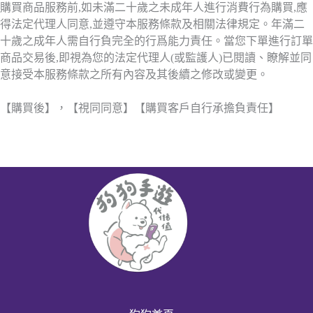
購買商品服務前,如未滿二十歲之未成年人進行消費行為購買,應
得法定代理人同意,並遵守本服務條款及相關法律規定。年滿二
十歲之成年人需自行負完全的行爲能力責任。當您下單進行訂單
商品交易後,即視為您的法定代理人(或監護人)已閱讀、瞭解並同
意接受本服務條款之所有內容及其後續之修改或變更。
【購買後】，【視同同意】【購買客戶自行承擔負責任】