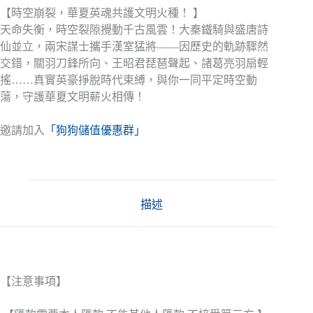
【時空崩裂，華夏英魂共護文明火種！ 】
天命失衡，時空裂隙攪動千古風雲！大秦鐵騎與盛唐詩
仙並立，兩宋謀士攜手漢室猛將——因歷史的軌跡驟然
交錯，關羽刀鋒所向、王昭君琵琶聲起、諸葛亮羽扇輕
搖……真實英豪掙脫時代束縛，與你一同平定時空動
蕩，守護華夏文明薪火相傳！
邀請加入
「狗狗儲值優惠群」
描述
【注意事項】