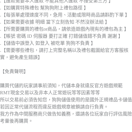
.【匯款需要本人匯款 不能其他人匯款 不接受第三方 】
.【如購買特殊禮包 幫狗狗附上禮包路徑 】
.【每張單處理速度不同，急用、活動或限時商品請斟酌下單 】
.【如果需要收據 明細 當下立刻告知 不然沒辦法給 】
.【所需要購買的禮包or商品，請依造遊戲內現有的禮包為主 】
.【帳號 密碼 ID 伺服器 要打正確 打錯儲值錯不負責 謝謝 】
.【儲值中誤登入 如登入 被吃單 狗狗不負責 】
.【需要哪些禮包，請打上完整名稱以及禮包截圖給官方客服核
實，避免產生錯誤】
【免責聲明】
購買代儲的玩家請事前須知，代儲本身就違反官方遊戲規範
RMT現金交易以及非本人正常遊玩等等因素等等
所以交易前必須告知您，狗狗儲值使用的是國外正規禮品卡儲值
若因正常代儲流程而違反遊戲規章被鎖請自行負責。
我方作為中間服務商只做告知義務，還請各位玩家自行評估風險
考量後再購買。