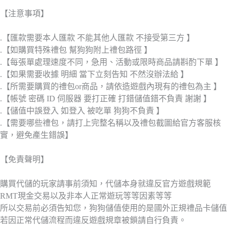
【注意事項】
.【匯款需要本人匯款 不能其他人匯款 不接受第三方 】
.【如購買特殊禮包 幫狗狗附上禮包路徑 】
.【每張單處理速度不同，急用、活動或限時商品請斟酌下單 】
.【如果需要收據 明細 當下立刻告知 不然沒辦法給 】
.【所需要購買的禮包or商品，請依造遊戲內現有的禮包為主 】
.【帳號 密碼 ID 伺服器 要打正確 打錯儲值錯不負責 謝謝 】
.【儲值中誤登入 如登入 被吃單 狗狗不負責 】
.【需要哪些禮包，請打上完整名稱以及禮包截圖給官方客服核
實，避免產生錯誤】
【免責聲明】
購買代儲的玩家請事前須知，代儲本身就違反官方遊戲規範
RMT現金交易以及非本人正常遊玩等等因素等等
所以交易前必須告知您，狗狗儲值使用的是國外正規禮品卡儲值
若因正常代儲流程而違反遊戲規章被鎖請自行負責。