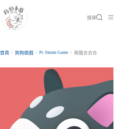
跳
至
主
搜尋
要
內
容
/
/
Pc Steam Game
/
首頁
狗狗遊戲
萌寵合合合