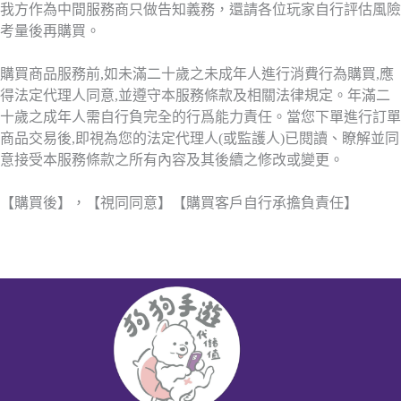
我方作為中間服務商只做告知義務，還請各位玩家自行評估風險
考量後再購買。
購買商品服務前,如未滿二十歲之未成年人進行消費行為購買,應
得法定代理人同意,並遵守本服務條款及相關法律規定。年滿二
十歲之成年人需自行負完全的行爲能力責任。當您下單進行訂單
商品交易後,即視為您的法定代理人(或監護人)已閱讀、瞭解並同
意接受本服務條款之所有內容及其後續之修改或變更。
【購買後】，【視同同意】【購買客戶自行承擔負責任】