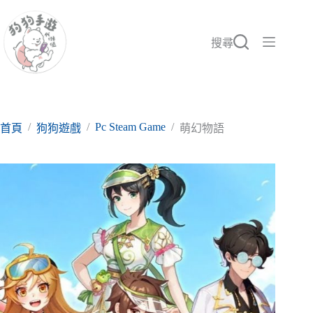
跳
至
主
搜尋
要
內
容
/
/
Pc Steam Game
/
首頁
狗狗遊戲
萌幻物語