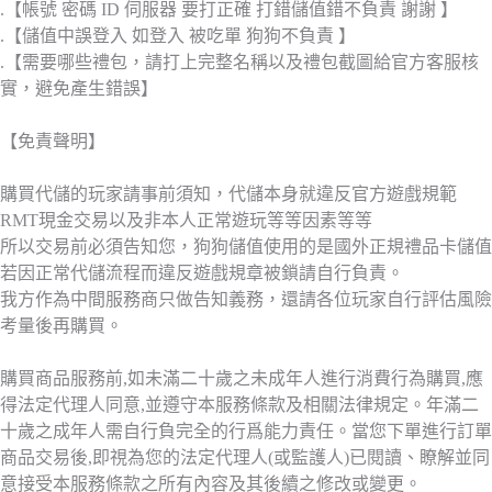
.【帳號 密碼 ID 伺服器 要打正確 打錯儲值錯不負責 謝謝 】
.【儲值中誤登入 如登入 被吃單 狗狗不負責 】
.【需要哪些禮包，請打上完整名稱以及禮包截圖給官方客服核
實，避免產生錯誤】
【免責聲明】
購買代儲的玩家請事前須知，代儲本身就違反官方遊戲規範
RMT現金交易以及非本人正常遊玩等等因素等等
所以交易前必須告知您，狗狗儲值使用的是國外正規禮品卡儲值
若因正常代儲流程而違反遊戲規章被鎖請自行負責。
我方作為中間服務商只做告知義務，還請各位玩家自行評估風險
考量後再購買。
購買商品服務前,如未滿二十歲之未成年人進行消費行為購買,應
得法定代理人同意,並遵守本服務條款及相關法律規定。年滿二
十歲之成年人需自行負完全的行爲能力責任。當您下單進行訂單
商品交易後,即視為您的法定代理人(或監護人)已閱讀、瞭解並同
意接受本服務條款之所有內容及其後續之修改或變更。