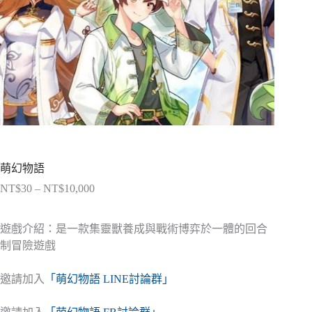
萌幻物語
NT$
30
–
NT$
10,000
價
格
範
遊戲介紹：是一款集靈獸養成與戰術博弈於一體的回合
圍：
制冒險遊戲
NT$30
到
邀請加入
「萌幻物語 LINE討論群」
NT$10,000