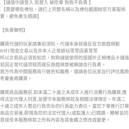
.【儲值中誤登入 如登入 被吃單 狗狗不負責 】
.【需要哪些禮包，請打上完整名稱以及禮包截圖給官方客服核
實，避免產生錯誤】
【免責聲明】
購買代儲的玩家請事前須知，代儲本身就違反官方遊戲規範
RMT現金交易以及非本人正常遊玩等等因素等等
所以交易前必須告知您，狗狗儲值使用的是國外正規禮品卡儲值
若因正常代儲流程而違反遊戲規章被鎖請自行負責。
我方作為中間服務商只做告知義務，還請各位玩家自行評估風險
考量後再購買。
購買商品服務前,如未滿二十歲之未成年人進行消費行為購買,應
得法定代理人同意,並遵守本服務條款及相關法律規定。年滿二
十歲之成年人需自行負完全的行爲能力責任。當您下單進行訂單
商品交易後,即視為您的法定代理人(或監護人)已閱讀、瞭解並同
意接受本服務條款之所有內容及其後續之修改或變更。