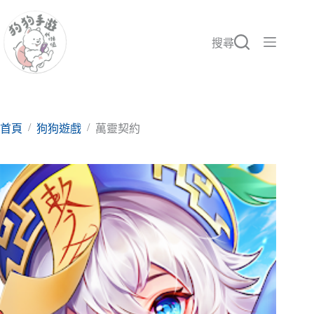
跳
至
主
搜尋
要
內
容
/
/
首頁
狗狗遊戲
萬靈契約