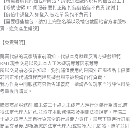
.【所需要購買的禮包or商品，請依造遊戲內現有的禮包為主 】
.【帳號 密碼 ID 伺服器 要打正確 打錯儲值錯不負責 謝謝 】
.【儲值中誤登入 如登入 被吃單 狗狗不負責 】
.【需要哪些禮包，請打上完整名稱以及禮包截圖給官方客服核
實，避免產生錯誤】
【免責聲明】
購買代儲的玩家請事前須知，代儲本身就違反官方遊戲規範
RMT現金交易以及非本人正常遊玩等等因素等等
所以交易前必須告知您，狗狗儲值使用的是國外正規禮品卡儲值
若因正常代儲流程而違反遊戲規章被鎖請自行負責。
我方作為中間服務商只做告知義務，還請各位玩家自行評估風險
考量後再購買。
購買商品服務前,如未滿二十歲之未成年人進行消費行為購買,應
得法定代理人同意,並遵守本服務條款及相關法律規定。年滿二
十歲之成年人需自行負完全的行爲能力責任。當您下單進行訂單
商品交易後,即視為您的法定代理人(或監護人)已閱讀、瞭解並同