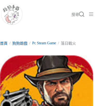
跳
至
主
搜尋
要
內
容
/
/
Pc Steam Game
/
首頁
狗狗遊戲
落日戰火