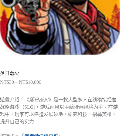
落日戰火
NT$
30
–
NT$
10,000
價
格
範
遊戲介紹：《
落日战火
》是一款大型多人在线模拟经营
圍：
战略游戏（SLG)，游戏画风以手绘漫画风格为主。在游
NT$30
戏中，玩家可以建造发展领地，研究科技，招募英雄，
到
提升自己的实力
NT$10,000