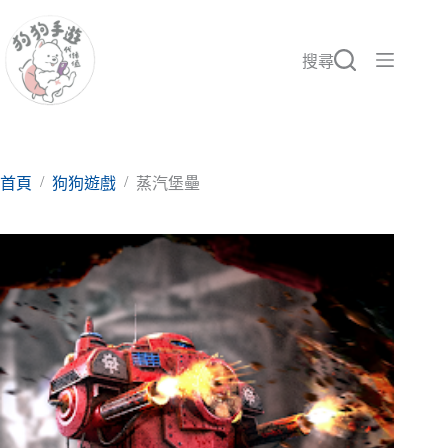
跳
至
主
搜尋
要
內
容
/
/
首頁
狗狗遊戲
蒸汽堡壘