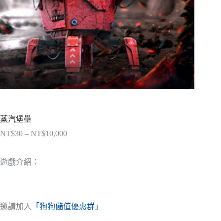
蒸汽堡壘
NT$
30
–
NT$
10,000
價
格
範
遊戲介紹：
圍：
NT$30
到
NT$10,000
邀請加入
「狗狗儲值優惠群」