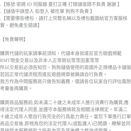
.【帳號 密碼 ID 伺服器 要打正確 打錯儲值錯不負責 謝謝 】
.【儲值中誤登入 如登入 被吃單 狗狗不負責 】
.【需要哪些禮包，請打上完整名稱以及禮包截圖給官方客服核
實，避免產生錯誤】
【免責聲明】
購買代儲的玩家請事前須知，代儲本身就違反官方遊戲規範
RMT現金交易以及非本人正常遊玩等等因素等等
所以交易前必須告知您，狗狗儲值使用的是國外正規禮品卡儲值
若因正常代儲流程而違反遊戲規章被鎖請自行負責。
我方作為中間服務商只做告知義務，還請各位玩家自行評估風險
考量後再購買。
購買商品服務前,如未滿二十歲之未成年人進行消費行為購買,應
得法定代理人同意,並遵守本服務條款及相關法律規定。年滿二
十歲之成年人需自行負完全的行爲能力責任。當您下單進行訂單
商品交易後,即視為您的法定代理人(或監護人)已閱讀、瞭解並同
意接受本服務條款之所有內容及其後續之修改或變更。