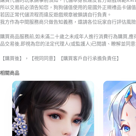
購買代儲的玩家請事前須知，代儲本身就違反官方遊戲規範RM
所以交易前必須告知您，狗狗儲值使用的是國外正規禮品卡儲值
若因正常代儲流程而違反遊戲規章被鎖請自行負責。
我方作為中間服務商只做告知義務，還請各位玩家自行評估風險
購買商品服務前,如未滿二十歲之未成年人進行消費行為購買,
品交易後,即視為您的法定代理人(或監護人)已閱讀、瞭解並同
【購買後】，【視同同意】【購買客戶自行承擔負責任】
相關商品