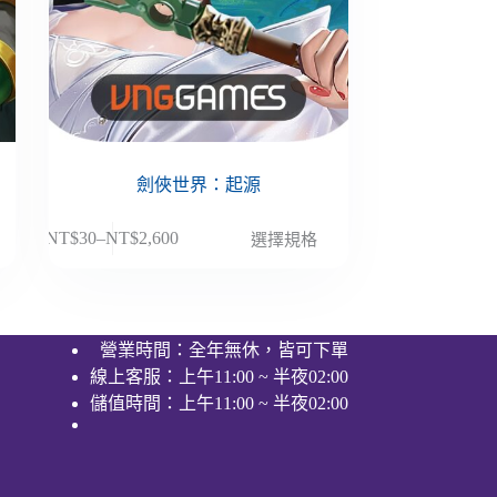
劍俠世界：起源
此
NT$
30
–
NT$
2,600
選擇規格
價
產
格
品
範
有
圍：
多
營業時間：全年無休，皆可下單
NT$30
種
線上客服：上午11:00 ~ 半夜02:00
到
款
NT$2,600
儲值時間：上午11:00 ~ 半夜02:00
式。
可
在
產