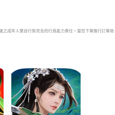
十歲之成年人需自行負完全的行爲能力責任。當您下單進行訂單商