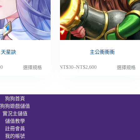
天星訣
主公衝衝衝
此
00
NT$
30
–
NT$
2,600
選擇規格
選擇規格
價
產
格
品
範
有
圍：
多
狗狗首頁
NT$30
種
狗狗遊戲儲值
到
款
00
NT$2,600
實況主儲值
式。
儲值教學
可
註冊會員
在
我的帳號
產