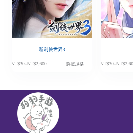
新劍俠世界3
此
此
NT$
30
–
NT$
2,600
NT$
30
–
NT$
2,6
選擇規格
價
價
產
產
格
格
品
品
範
範
有
有
圍：
圍：
多
多
NT$30
NT$30
種
種
到
到
款
款
NT$2,600
NT$2,6
式。
式。
可
可
在
在
產
產