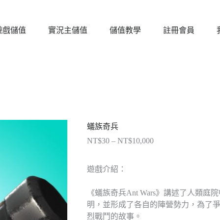
遊戲儲值
實況主儲值
儲值教學
註冊會員
蟻族奇兵
NT$
30
–
NT$
10,000
價
格
範
遊戲介紹：
圍：
NT$30
《蟻族奇兵Ant Wars》講述了人
到
明，並形成了各自的陣營勢力，為了
NT$10,000
烈戰鬥的故事。