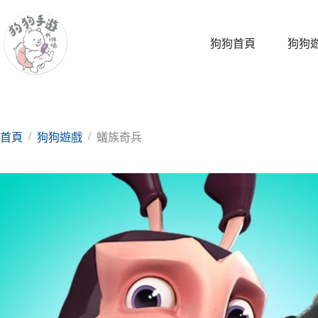
跳
至
主
狗狗首頁
狗狗
要
內
容
/
/
首頁
狗狗遊戲
蟻族奇兵