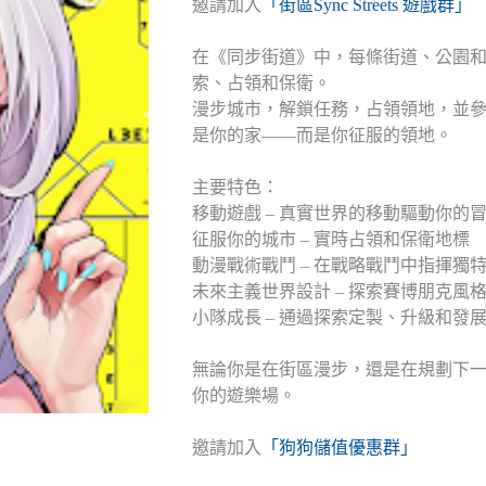
邀請加入
「街區Sync Streets 遊戲群」
在《同步街道》中，每條街道、公園
索、占領和保衛。
漫步城市，解鎖任務，占領領地，並
是你的家——而是你征服的領地。
主要特色：
移動遊戲 – 真實世界的移動驅動你的
征服你的城市 – 實時占領和保衛地標
動漫戰術戰鬥 – 在戰略戰鬥中指揮獨
未來主義世界設計 – 探索賽博朋克風
小隊成長 – 通過探索定製、升級和發
無論你是在街區漫步，還是在規劃下
你的遊樂場。
邀請加入
「狗狗儲值優惠群」