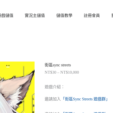
遊戲儲值
實況主儲值
儲值教學
註冊會員
街區sync streets
NT$
30
–
NT$
10,000
價
格
範
遊戲介紹：
圍：
NT$30
邀請加入
「街區Sync Streets 遊戲群」
到
NT$10,000