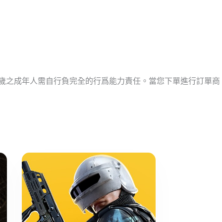
十歲之成年人需自行負完全的行爲能力責任。當您下單進行訂單商