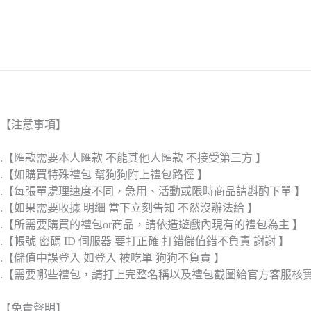
【注意事項】
.【匯款需要本人匯款 不能其他人匯款 不接受第三方 】
.【如購買特殊禮包 幫狗狗附上禮包路徑 】
.【每張單處理速度不同，急用、活動或限時商品請斟酌下單 】
.【如果需要收據 明細 當下立刻告知 不然沒辦法給 】
.【所需要購買的禮包or商品，請依造遊戲內現有的禮包為主 】
.【帳號 密碼 ID 伺服器 要打正確 打錯儲值錯不負責 謝謝 】
.【儲值中誤登入 如登入 被吃單 狗狗不負責 】
.【需要哪些禮包，請打上完整名稱以及禮包截圖給官方客服核
【免責聲明】