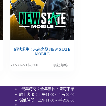
絕地求生：未來之役 NEW STATE
MOBILE
此
NT$
30
–
NT$
2,600
選擇規格
價
產
格
品
範
有
圍：
多
營業時間：全年無休，皆可下單
NT$30
種
線上客服：上午11:00 ~ 半夜02:00
到
款
NT$2,600
儲值時間：上午11:00 ~ 半夜02:00
式。