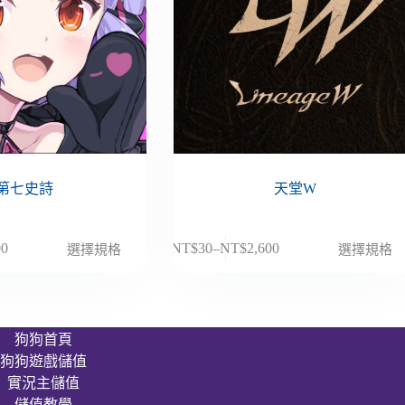
第七史詩
天堂W
此
00
NT$
30
–
NT$
2,600
選擇規格
選擇規格
價
產
格
品
範
有
圍：
多
狗狗首頁
NT$30
種
狗狗遊戲儲值
到
款
00
NT$2,600
實況主儲值
式。
儲值教學