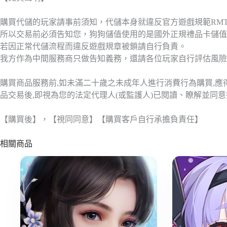
購買代儲的玩家請事前須知，代儲本身就違反官方遊戲規範RM
所以交易前必須告知您，狗狗儲值使用的是國外正規禮品卡儲值
若因正常代儲流程而違反遊戲規章被鎖請自行負責。
我方作為中間服務商只做告知義務，還請各位玩家自行評估風險
購買商品服務前,如未滿二十歲之未成年人進行消費行為購買,
品交易後,即視為您的法定代理人(或監護人)已閱讀、瞭解並同
【購買後】，【視同同意】【購買客戶自行承擔負責任】
相關商品