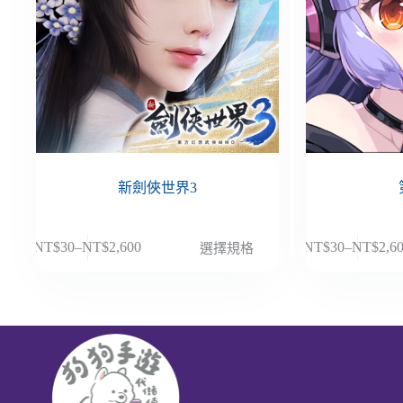
新劍俠世界3
此
此
NT$
30
–
NT$
2,600
NT$
30
–
NT$
2,6
選擇規格
價
價
產
產
格
格
品
品
範
範
有
有
圍：
圍：
多
多
NT$30
NT$30
種
種
到
到
款
款
NT$2,600
NT$2,6
式。
式。