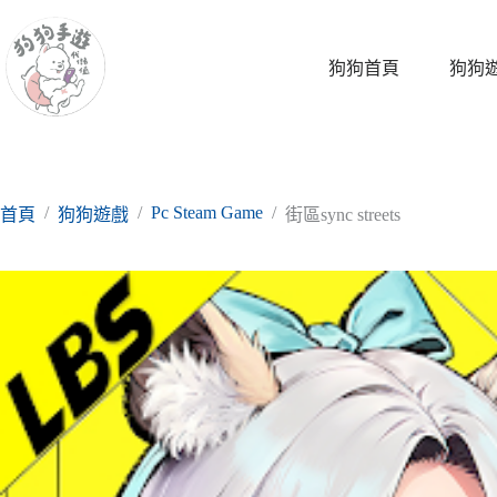
跳
至
主
狗狗首頁
狗狗
要
內
容
/
/
Pc Steam Game
/
首頁
狗狗遊戲
街區sync streets