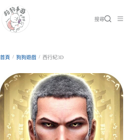
跳
至
主
搜尋
要
內
容
/
/
首頁
狗狗遊戲
西行紀3D