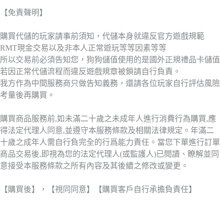
【免責聲明】
購買代儲的玩家請事前須知，代儲本身就違反官方遊戲規範
RMT現金交易以及非本人正常遊玩等等因素等等
所以交易前必須告知您，狗狗儲值使用的是國外正規禮品卡儲值
若因正常代儲流程而違反遊戲規章被鎖請自行負責。
我方作為中間服務商只做告知義務，還請各位玩家自行評估風險
考量後再購買。
購買商品服務前,如未滿二十歲之未成年人進行消費行為購買,應
得法定代理人同意,並遵守本服務條款及相關法律規定。年滿二
十歲之成年人需自行負完全的行爲能力責任。當您下單進行訂單
商品交易後,即視為您的法定代理人(或監護人)已閱讀、瞭解並同
意接受本服務條款之所有內容及其後續之修改或變更。
【購買後】，【視同同意】【購買客戶自行承擔負責任】