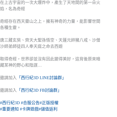
在上古宇宙的一次大爆炸中，產生了天地間的第一朵火
焰，名為奇經
奇經存在西天靈山之上，擁有神奇的力量，能影響世間
各種生靈。
唐三藏玄奘、齊天大聖孫悟空、天蓬元帥豬八戒、沙僧
沙師弟師徒四人奉天庭之命去西遊
取得奇經，世界卻並沒有因此變得美好，這背後原來暗
藏某神的野心和陰謀…
邀請加入
「西行紀3D LINE討論群」
邀請加入
「西行紀3D FB討論群」
#西行紀3D
#合服公告
#正版授權
#重要通知
#卡牌遊戲
#儲值返利