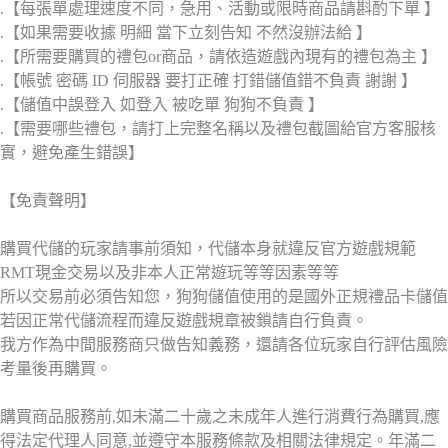
.【每張單處理速度不同，急用、活動或限時商品請斟酌下單 】
.【如果需要收據 明細 當下立刻告知 不然沒辦法給 】
.【所需要購買的禮包or商品，請依造遊戲內現有的禮包為主 】
.【帳號 密碼 ID 伺服器 要打正確 打錯儲值錯不負責 謝謝 】
.【儲值中誤登入 如登入 被吃單 狗狗不負責 】
.【需要哪些禮包，請打上完整名稱以及禮包截圖給官方客服核
實，避免產生錯誤】
【免責聲明】
購買代儲的玩家請事前須知，代儲本身就違反官方遊戲規範
RMT現金交易以及非本人正常遊玩等等因素等等
所以交易前必須告知您，狗狗儲值使用的是國外正規禮品卡儲值
若因正常代儲流程而違反遊戲規章被鎖請自行負責。
我方作為中間服務商只做告知義務，還請各位玩家自行評估風險
考量後再購買。
購買商品服務前,如未滿二十歲之未成年人進行消費行為購買,應
得法定代理人同意,並遵守本服務條款及相關法律規定。年滿二