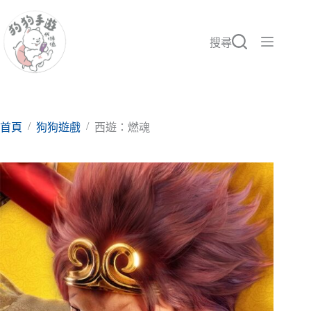
跳
至
主
搜尋
要
內
容
/
/
首頁
狗狗遊戲
西遊：燃魂