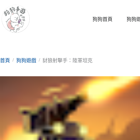
跳
至
主
狗狗首頁
狗狗
要
內
容
/
/
首頁
狗狗遊戲
豺狼射擊手：陸軍坦克