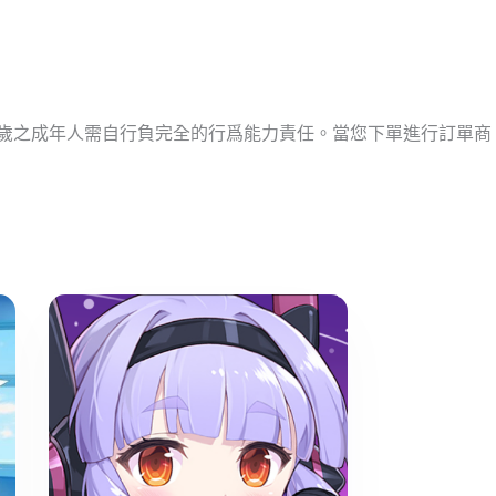
十歲之成年人需自行負完全的行爲能力責任。當您下單進行訂單商