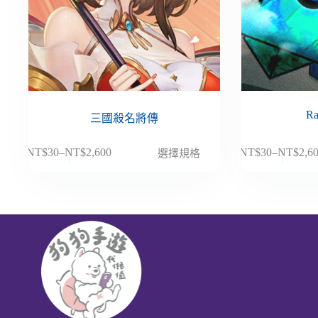
Ra
三國殺名將傳
此
此
NT$
30
–
NT$
2,600
NT$
30
–
NT$
2,6
選擇規格
價
價
產
產
格
格
品
品
範
範
有
有
圍：
圍：
多
多
NT$30
NT$30
種
種
到
到
款
款
NT$2,600
NT$2,6
式。
式。
可
可
在
在
產
產