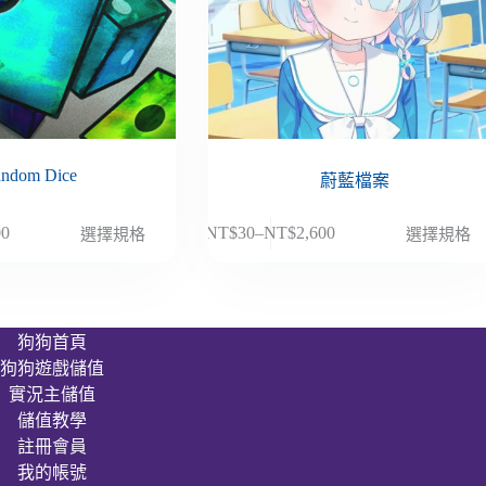
ndom Dice
蔚藍檔案
此
00
NT$
30
–
NT$
2,600
選擇規格
選擇規格
價
產
格
品
範
有
圍：
多
狗狗首頁
NT$30
種
狗狗遊戲儲值
到
款
00
NT$2,600
實況主儲值
式。
儲值教學
可
註冊會員
在
我的帳號
產