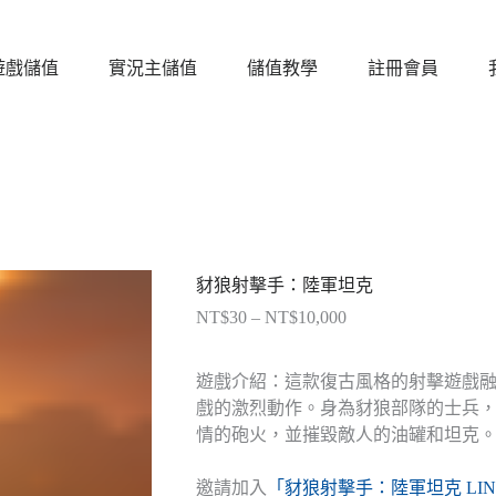
遊戲儲值
實況主儲值
儲值教學
註冊會員
豺狼射擊手：陸軍坦克
NT$
30
–
NT$
10,000
價
格
範
遊戲介紹：這款復古風格的射擊遊戲
圍：
戲的激烈動作。身為豺狼部隊的士兵
NT$30
情的砲火，並摧毀敵人的油罐和坦克
到
NT$10,000
邀請加入
「豺狼射擊手：陸軍坦克 LI