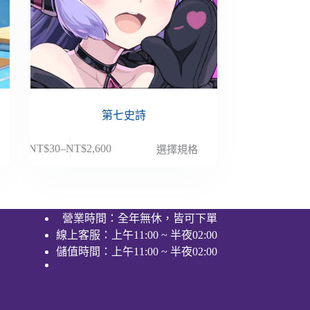
第七史詩
此
NT$
30
–
NT$
2,600
選擇規格
價
產
格
品
範
有
圍：
多
營業時間：全年無休，皆可下單
NT$30
種
線上客服：上午11:00 ~ 半夜02:00
到
款
NT$2,600
儲值時間：上午11:00 ~ 半夜02:00
式。
可
在
產