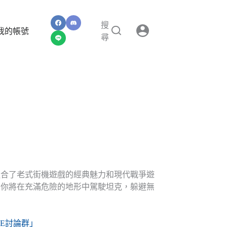
搜
我的帳號
尋
融合了老式街機遊戲的經典魅力和現代戰爭遊
，你將在充滿危險的地形中駕駛坦克，躲避無
。
NE討論群」