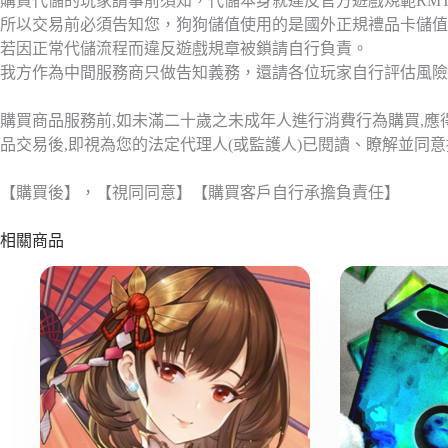
購買代儲的玩家請事前須知，代儲本身就違反官方遊戲規範RM
所以交易前必須告知您，狗狗儲值使用的是國外正規禮品卡儲值
若因正常代儲流程而違反遊戲規章被鎖請自行負責。
我方作為中間服務商只做告知義務，還請各位玩家自行評估風險
購買商品服務前,如未滿二十歲之未成年人進行消費行為購買,
品交易後,即視為您的法定代理人(或監護人)已閱讀、瞭解並同
【購買後】，【視同同意】【購買客戶自行承擔負責任】
相關商品