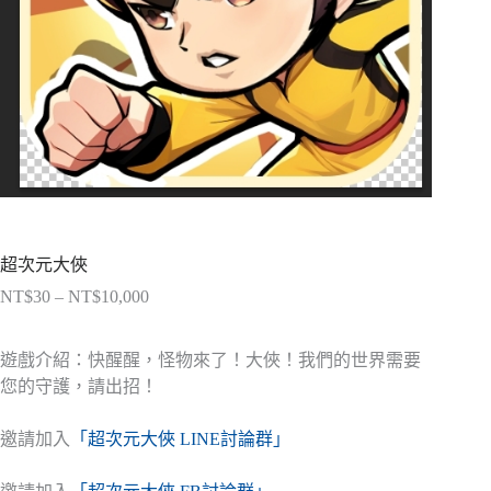
超次元大俠
NT$
30
–
NT$
10,000
價
格
範
遊戲介紹：快醒醒，怪物來了！大俠！我們的世界需要
圍：
您的守護，請出招！
NT$30
到
邀請加入
「超次元大俠 LINE討論群」
NT$10,000