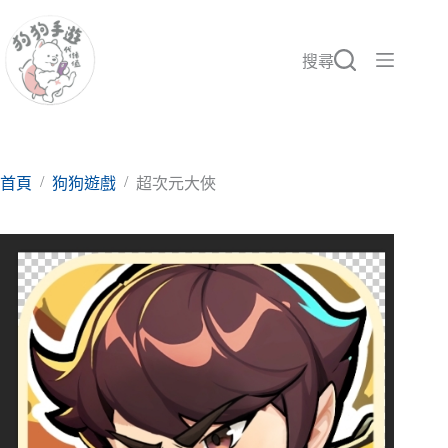
跳
至
主
搜尋
要
內
容
/
/
首頁
狗狗遊戲
超次元大俠