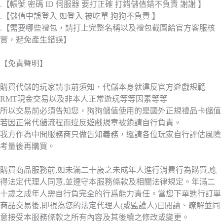
.【帳號 密碼 ID 伺服器 要打正確 打錯儲值錯不負責 謝謝 】
.【儲值中誤登入 如登入 被吃單 狗狗不負責 】
.【需要哪些禮包，請打上完整名稱以及禮包截圖給官方客服核
實，避免產生錯誤】
【免責聲明】
購買代儲的玩家請事前須知，代儲本身就違反官方遊戲規範
RMT現金交易以及非本人正常遊玩等等因素等等
所以交易前必須告知您，狗狗儲值使用的是國外正規禮品卡儲值
若因正常代儲流程而違反遊戲規章被鎖請自行負責。
我方作為中間服務商只做告知義務，還請各位玩家自行評估風險
考量後再購買。
購買商品服務前,如未滿二十歲之未成年人進行消費行為購買,應
得法定代理人同意,並遵守本服務條款及相關法律規定。年滿二
十歲之成年人需自行負完全的行爲能力責任。當您下單進行訂單
商品交易後,即視為您的法定代理人(或監護人)已閱讀、瞭解並同
意接受本服務條款之所有內容及其後續之修改或變更。